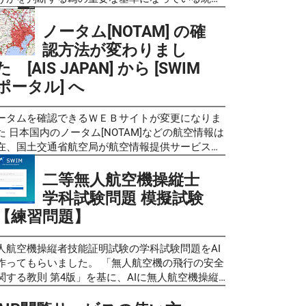
るものではありません ので、あらかじめご了承く
ータの人口集中地区（DID）データが、 2022年6
さい。（問題に不備がありましたら 問い合わせフ
25日から これまで利用していた平成27年版から、
ノータム[NOTAM] の確
ーム よりご一報いただければ幸いです。） 最新
しい 令和2年版 に、変更になりました。 これまで
認方法が変わりまし
無人航空機の飛行の安全に関する教則 新しくでき
口集中地区でなかった場所でも新たに人口集中地
た [AIS JAPAN] から [SWIM
無人航空機操縦者技能証明の制度で「一等無人航
とされている場合や、逆にこれまでDID地区であ
ポータル] へ
機操縦士」「二等無人航空機操縦士」の国家試験
た場所でも除外されている場所など、変更されて
学科の教科書の基になるものです。この教則の内
る場合があるので注意が必要です。 日本の国勢調
や範囲から試験問題も作られるています。 令和7
において設定される統計上の地区で、 人口密集地
ータムを確認できるＷＥＢサイトが変更になりま
(2025年)2月1日に改訂された、 無人航空機の飛行
英語"Densely Inhabited District"の頭文字を取っ
た 日本国内のノータム[NOTAM]などの航空情報は
安全に関する教則（第４版） は以下にリンクしま
「DID」とも呼ばれています。 市区町村の区域内
在、国土交通省航空局が航空情報提供サービス
。 無人航空機の飛行の安全に関する教則（第４
人口密度が4,000人/ km² 以上の基本単位区（平成
イト「 AIS JAPAN - Japan Aeronautical
）
年（1990年）以前は調査区）が互いに隣接して人
formation Service Center」
二等無人航空機操縦士
ps://www.mlit.go.jp/koku/content/001860311.pdf
が5,000人以上となる地区に設定されます。ただ
tps://aisjapan.mlit.go.jp/ で公開しています。こ
学科試験問題 模擬試験
注意！：無人航空機操縦者 技能証明 学科試験の
、空港、港湾、工業地帯、公園など都市的傾向の
サービスは、 無料で利用できますが、ユーザー登
験問題は2025年4月17日より、第４版をもとに作
【練習問題】
い基本単位区は人口密度が低くても人口集中地区
とログインが必要となっています。 しかし、 令
されるようになりました。 無⼈航空機操縦士の学
含まれています。都市的地域と農村的地域の区分
7(2025)年1月10日より 、新しい航空情報共有基盤
試験の受験の為の学習資料としてのご利用 は下記
や、狭義の都市としての市街地の規模を示す指標
SWIM （System-Wide Information
人航空機操縦者技能証明試験の学科試験問題をAI
 最新版「第４版」 をご覧ください。 「無人航空
して使用されます。 令和2年の国勢調査の結果に
nagement）」 https://top.swim.mlit.go.jp/swim/
作ってもらいました。 「無人航空機の飛行の安全
の飛行の安全に関する教則」（第４版）令和７年
づく人口集中地区は、国土地理院が提供している
運用（登録）が開始されることに伴い、現行の
関する教則 第4版」を基に、AIに無人航空機操縦
2025年)２月１日 【教則学習】 学科試験の学習の参
地理院地図」、および政府統計の総合窓口が提供
S-JAPAN（Web)は 2025年2月10日に新サービス開
技能証明試験の学科試験サンプル問題と同様の形
にされるのは、以下に作成しています。 無人航空
ている、「地図で見る統計（jSTAT MAP）」を利
 と共に完全に廃止され、新しいSWIM（スイム）
で試験問題風クイズを作成してもらいました。 こ