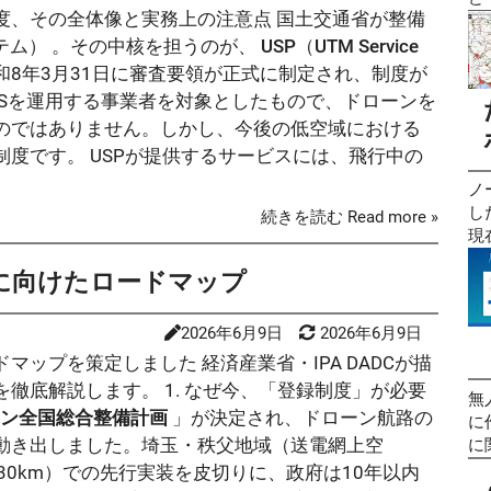
度、その全体像と実務上の注意点 国土交通省が整備
す
デ
だ
月
テム）
。その中核を担うのが、
USP（UTM Service
ォ
新
8年3月31日に審査要領が正式に制定され、制度が
の
人
TMSを運用する事業者を対象としたもので、ドローンを
た
区
のではありません。しかし、今後の低空域における
空
っ
度です。 USPが提供するサービスには、飛行中の
の
い
容
査
ノ
年
区の
し
続きを読む Read more »
の
て
現
す
で
WEBサ
版
2
に向けたロードマップ
In
htt
口
ht
！
し
の
2026年6月9日
2026年6月9日
試
強
録
ップを策定しました 経済産業省・IPA DADCが描
成
に
和
科
け
徹底解説します。 1. なぜ今、「登録制度」が必要
「 
無
の
と
ン全国総合整備計画
」が決定され、ドローン航路の
Ma
に
機
基
の
動き出しました。埼玉・秩父地域（送電網上空
に
(
「
AI
者
30km）での先行実装を皮切りに、政府は10年以内
考
し
始
式