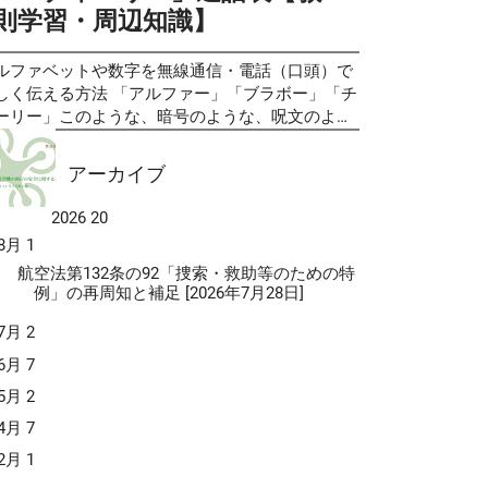
信サービス（標準審査期間／2週間程度） ９．
】その２ 無⼈航空機操縦士の学科試験は ＜実施
則学習・周辺知識】
に言えば 「ある一定の距離以内に航空機同士が近
KGリクエストサービス（標準審査期間／2週間程
法＞ 全国の試験会場のコンピュータを活用する
いたら、お互いのパイロットに警告をしてくれる
） なお、今回提供...
T (Computer Based Testing) ＜形 式＞ 三肢択一
置」 という事になります。このシステムは有人の
ルファベットや数字を無線通信・電話（口頭）で
（一等:70問 二等:50問） ＜試験時間＞ 一等:75分
空機に搭載されるシステムですが、今後の無人航
しく伝える方法 「アルファー」「ブラボー」「チ
等:30分 ＜試験科目＞ 無人航空機に関する規則、
機の衝突防止を考える上でヒントになると思いま
ーリー」このような、暗号のような、呪文のよう
人航空機のシステム、無人航空機の操縦者及び運
。 空中衝突防止装置（TCAS / ACAS）は、航空機
言葉を航空業界では使用されることが比較的多い
体制、運航上のリスク管理 上記の要領で実施され
士の空中衝突(MAC)を防ぐために開発された危険
で耳にする機会があるのではないでしょうか。こ
アーカイブ
す。 従って、1問当りの回答時間は、単純に試験
抑える目的で開発されたコンピュータ制御のアビ
は、フォネティックコード(Phonetic Code)と呼ば
間を、問題数で割ると、 一等は一問あたり約64
ニクス装置で、「ACAS」と「TCAS」という2つ
るアルファベットや数字を正しく伝える為の工夫
2026
20
 二等で36秒 で回答しないと間に合わない計算に
名称で知られています。これらは本質的に同じシ
す。スペリングアルファベットとも呼ばれ、アル
ります。これらの与えられた時間を意識しながら
8月
1
テムを指し、「ACAS」は国際民間航空機関
ァベットにどのような言葉を当てはめるかは、国
習することもコツの一つかも知れません。 無⼈
ICAO)で採用され主にヨーロッパで使用される名称
航空法第132条の92「捜索・救助等のための特
規格として定められています。ですから、通常は
空機操縦士の学科試験のベースになる教則です
ある一方、「TCAS」は米国での呼称です。実運
例」の再周知と補足 [2026年7月28日]
界どこに行っても通用するものとされています。
、これまで、学科試験の内容は「無人航空機の飛
では米国製のシステムが広く採用されているた
信で使用されるだけでなく、共通の知識として前
7月
2
の安全に関する教則（第３版）」に準拠し...
、「TCAS」という呼び方が一般的となっていま
れなくあられることがありますので、知っておい
。 現在、ほぼ全ての旅客機にはATCトランスポン
6月
7
損はないと思います。 第一次世界大戦後、音声を
ーが装備されており、このシステムはそのATCト
用する双方向無線が開発され、普及する以前、低
5月
2
ンスポンダーのMode-S信号を活用して動作しま
質の長距離電話回線での通信を改善するために、
4月
7
。具体的には、近接する他の航空機のトランスポ
のスペルアルファベット(Spelling Alphabet)が開
ダーに質問信号を送信し、その応答信号を受信す
されたました。 アルファベットの「B」ビーと
2月
1
ことで、相手機との方角、接近率、そして相手機
D」ディーや「M」エムと「N」エヌのように、発