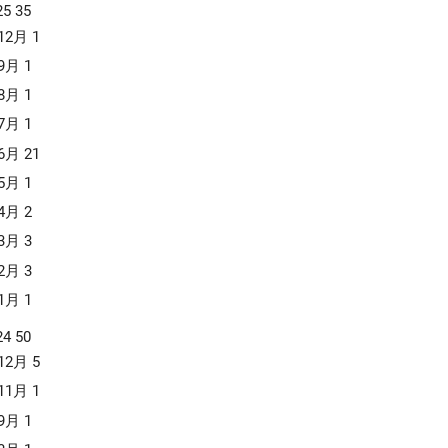
Mode-CまたはMode-S装備機の場合は相対高度を
25
35
が似ているものを聞き間違えることなく伝えるこ
動的に計算します。これらの情報に基づき、衝突
12月
1
を目的として、定められたアルファベットの通話
危険性が検知された場合、航空機乗組員に対して
での置き換えます、航空機や船舶などの通信で主
9月
1
直方向の回避指示を提示し、安全な飛行を確保し
利用されています。また、コールセンターなど対
す。 このシステムは、国際民間航空条約の第10付
8月
1
できない際の電話での通話の間違いを防ぐために
第4巻(ICAO Annex 10, Volume 4)で基準が定め
、利用されているようです。航空業界に関わり合
7月
1
れており、日本の電波法施行規則では「航空機局
のある、旅行業界やホテル業界などでも利用され
6月
21
無線設備であって、他の航空機の位置、高度その
ことがあるそうです。 このフォネティックコード
の情報を取得し、他の航空機との衝突を防止する
5月
1
用いると、BとDは「ブラボー」と「デルタ」、M
めの情報を自動的に表示するもの」と定義されて
Nは「マイク」と「ノベンバー」になりますの
4月
2
ます。 TCASの動作原理は、適...
、発音が似ているアルファベットも間違えずに伝
3月
3
ることが出来ます。 フォネティックコード表 ア
ット 読 み Ａ ＡＬＦＡ アルファ Ｂ ＢＲＡ
2月
3
ボー Ｃ ＣＨＡＲＬＩＥ チャーリー Ｄ Ｄ
1月
1
デルタ Ｅ ＥＣＨＯ エコー Ｆ ＦＯＸＴＲ
フォックストロット Ｇ ＧＯＬＦ ゴルフ Ｈ Ｈ
24
50
ホテル Ｉ ＩＮＤＩＡ インディア Ｊ ＪＵ
12月
5
ＴＴ ジュリエット Ｋ ＫＩＬＯ キロ Ｌ ＬＩ
11月
1
ＭＡ リマ Ｍ ＭＩＫＥ マイク Ｎ ＮＯＶＥＭＢＥＲ...
9月
1