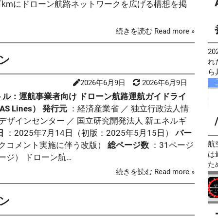
万kmにドローン航路ネットワークを広げる構想を掲
機
用
ポ
れ
ht
使
A
実
全
す
で
成
続きを読む Read more »
ht
(
要
生
無
る
て
お
2
さ
口
ン
官
の
れ
科試
口
し
あ
ら
理
せ
だ
す
2026年6月9日
2026年6月9日
局
ス
で
ノ
ル：運航事業者向け ドローン航路運航ガイドライ
と
性
JA
UAS Lines）
発行元
：経済産業省 ／ 独立行政法人情
日
し
ル
デザインセンター ／ 国立研究開発法人 新エネルギ
＜
た
も
ー
日
：2025年7月14日（初版：2025年5月15日）
バー
理
す。 AIP閲覧サービスとは AI
２
題
eA
航
リックコメント実施に伴う改版）
総ページ数
：31ページ
程
て
P
は
ージ） ドローン航…
2
る
ン
た
続きを読む Read more »
（
す
ht
Co
利
し
持
ス）
査
二
は Goog
開
ン
ス
[
ネ
る
ー
無
続
避