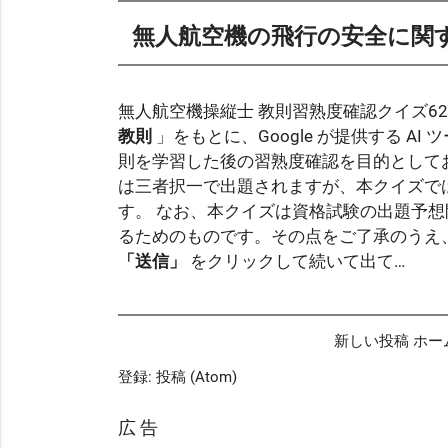
ht
無人航空機の飛行の安全に関
無人航空機操縦士 教則習熟度確認クイズ62
教則
」をもとに、Google が提供する AI 
則を学習した後の習熟度確認を目的として
は三者択一で出題されますが、本クイズで
す。 なお、本クイズは資格試験の出題予
るためのものです。その点をご了承のうえ
「送信」
をクリックして続いて出て…
新しい投稿
ホー
登録:
投稿 (Atom)
広 告