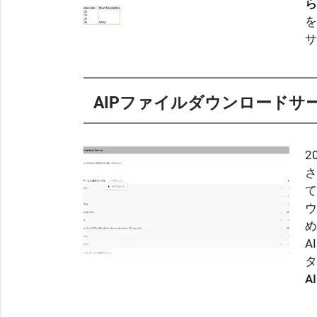
ら
を
サ
Ae
AIPファイルダウンロードサービス
2
め
A
タ
A
ブ