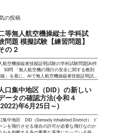
気の投稿
二等無人航空機操縦士 学科試
験問題 模擬試験【練習問題】
その２
人航空機操縦者技能証明試験の学科試験問題[AI作
] 50問 「無人航空機の飛行の安全に関する教則
4版」を基に、AIで無人航空機操縦者技能証明試
の学科試験サンプル問題と同様の形式で試験問題
クイズを作成し、良い問題を厳選しました。 前回
人口集中地区（DID）の新しい
開した物 が好評でしたので、第2弾を作成しまし
データの確認方法(令和４
。 リクエストいただきましたので、 新たに 第3弾
(2022)年6月25日～)
公開しています。 これらの問題は過去の出題問題
予想問題ではなく、実際の学科試験と同じく教則
内容からAIが自動生成したものです。問題の正確
集中地区 DID（Densely Inhabited District） ド
についてはAIによる生成後に人的チェックも加え
ーンを飛行させる場合の許可が必要な飛行なのか
可能な限り確認しております が、 完全性を保証
うかを判断する為の重要な基準になっている統計