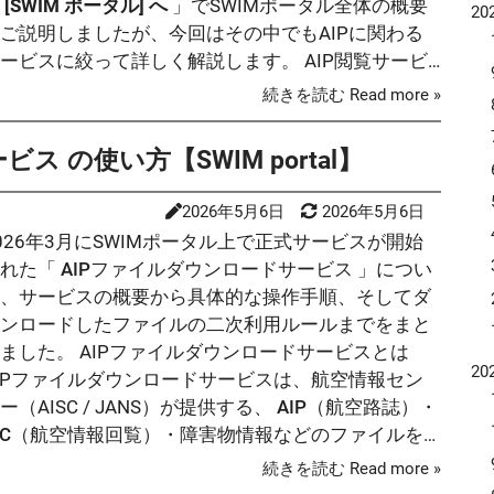
 [SWIM ポータル] へ
」でSWIMポータル全体の概要
が
20
音
ご説明しましたが、今回はその中でもAIPに関わる
自
と
の
ービスに絞って詳しく解説します。 AIP閲覧サービ
表
垂
スとは
AIP閲覧サービス
は、eAIP（電子版 航空路誌：
に
続きを読む Read more »
ま
面
ronautical Information Publication…
属書
も
ら
 の使い方【SWIM portal】
い
の
る
他
を
2026年5月6日
2026年5月6日
た
と
026年3月にSWIMポータル上で正式サービスが開始
い
で
された「
AIPファイルダウンロードサービス
」につい
え
て、サービスの概要から具体的な操作手順、そしてダ
ルファベ
ＶＯ ブラ
ウンロードしたファイルの二次利用ルールまでをまと
ＥＬＴＡ 
ました。 AIPファイルダウンロードサービスとは
ＯＴ 
20
IPファイルダウンロードサービスは、航空情報セン
ＯＴＥＬ 
ー（AISC / JANS）が提供する、
AIP（航空路誌）・
ＬＩＥ
IC（航空情報回覧）・障害物情報などのファイルを
ラウザから直接参照・ダウンロードできるWebサー
続きを読む Read more »
ビス
です。 SWIMポータル（