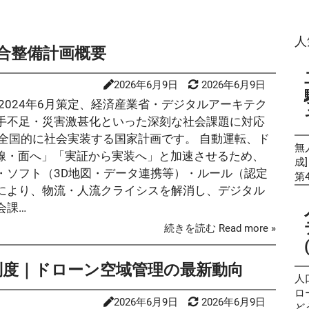
人
合整備計画概要
2026年6月9日
2026年6月9日
手不足・災害激甚化といった深刻な社会課題に対応
全国的に社会実装する国家計画です。 自動運転、ド
無
ら線・面へ」「実証から実装へ」と加速させるため、
成
・ソフト（3D地図・データ連携等）・ルール（認定
第
により、物流・人流クライシスを解消し、デジタル
験
風
会課…
公
続きを読む Read more »
た
を
や
P制度｜ドローン空域管理の最新動向
の
人口
性
ロ
2026年6月9日
2026年6月9日
て
ど