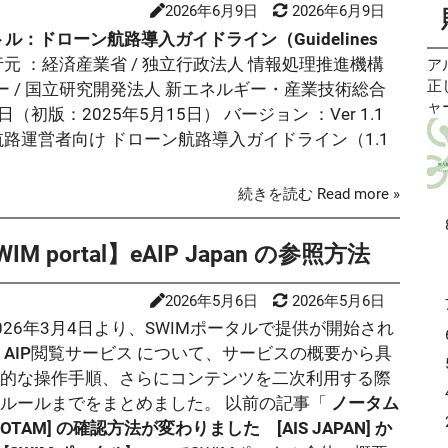
2026年6月9日
2026年6月9日
配
題
単
P
方
づ
ル：ドローン航路導入ガイドライン（Guidelines
度
CB
装
行元
：経済産業省 / 独立行政法人 情報処理推進機構
ア
式
航
正
 / 国立研究開発法人 新エネルギー・産業技術総合
二
空
ャ
4日（初版：2025年5月15日）
バージョン
：Ver 1.1
無
す
な
航
同
の
ま
を
れ
時
オ
れ
続きを読む Read more »
秒
の
で
な
ス
フ
学
(
portal】eAIP Japan の参照方法
際
航
で
世
が
航
通
2026年5月6日
2026年5月6日
行
め
触
026年3月4日より、SWIMポータルで提供が開始され
す
て
た
AIP閲覧サービス
について、サービスの概要から具
ダ
利
ラ
体的な操作手順、さらにコンテンツを二次利用する際
品
す
電話
ルールまでをまとめました。 以前の記事「
ノータム
ン
発
NOTAM] の確認方法が変わりました [AIS JAPAN] か
る
「