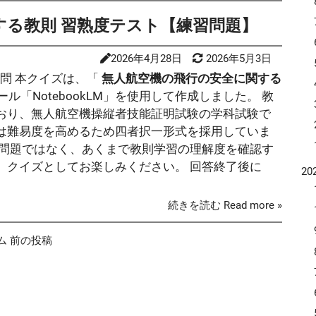
tps://top.swim.mlit.go.jp/swim/
）に…
する教則 習熟度テスト【練習問題】
2026年4月28日
2026年5月3日
問 本クイズは、「
無人航空機の飛行の安全に関する
ツール「NotebookLM」を使用して作成しました。 教
おり、無人航空機操縦者技能証明試験の学科試験で
は難易度を高めるため四者択一形式を採用していま
想問題ではなく、あくまで教則学習の理解度を確認す
、クイズとしてお楽しみください。 回答終了後に
20
続きを読む Read more »
ム
前の投稿