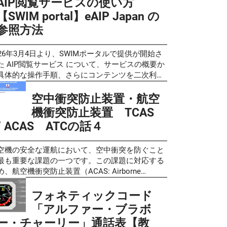
AIP閲覧サービスの使い方
の飛行の安全に関する教則 第４版 [読み上げ]
して確認可能です。 情報の内容はは同じですので
ータルによる情報サービスへと移行します。現在
らの問題は過去の出題問題や予想問題ではなく、
【SWIM portal】eAIP Japan の
tps://youtu.be/BOb9h2-Ylgg 無人航空機の飛行の安
いやすいお好みの物を利用すると良いと思いま
IS JAPANを利用しているユーザーも、この期日ま
際の学科試験と同じく教則の内容からAIが自動生
に関する教則 第４版 読み上げ動画
。 国土地理院 地理院地図 人口集中地区令和２年
参照方法
に 改めてSWIM（スイム）ポータルへの登録が必
したものです。問題の正確性についてはAIによる
tps://www.nomanfrg.com/2025/06/instr4mov.html
総務省統計局) e-Stat 政府統計の総合窓口 地図で見
 となります。このSWIMサービスの利用につい
成後に人的チェックも加えて可能な限り確認して
人航空機操縦士 学科試験のサンプル問題も公開
統計 (jSTAT MAP) 国土地理院 地理院地図 人
、当面の間、航空関係者（運航者、空港管理者、
りますが、完全性を保証するものではありません
026年3月4日より、SWIMポータルで提供が開始さ
れていますので、一等、二等無人航空機操縦士 学
集中地区令和２年（総務省統計局） 確認方法 人
公庁等）による利用とし、一般の方の利用は想定
で、あらかじめご了承ください。（問題に不備が
た AIP閲覧サービス について、サービスの概要か
験 ...
集中地区令和２年 (総務省統計局) 国土地理院 地
ていません。と記載されています。 最新のお知ら
りましたら 問い合わせフォーム よりご一報いた
具体的な操作手順、さらにコンテンツを二次利用
院地図 人口集中地区令和２年（総務省統計
 「【重要なお知らせ】SWIMによる情報サービ
ければ幸いです。） また、複数のAIに同様の指示
る際のルールまでをまとめました。 以前の記事「
）のキャプチャ
の提供開始について」にてご案内しておりました
問題を作成してもらったため、それぞれのAIの特
ータム[NOTAM] の確認方法が変わりました [AIS
空中衝突防止装置・航空
おり、以下の情報サービスについて2026年4月21
や出題傾向の違いも見られるかと思います。そう
PAN] から [SWIM ポータル] へ 」でSWIMポータ
機衝突防止装置 TCAS
9:00（日本時間）より提供を開始いたしました。
た個性の違いも含めて、クイズ感覚でお楽しみい
全体の概要をご説明しましたが、今回はその中で
/ ACAS ATCの話４
提供を開始した情報サービス＞ １．デジタルノ
だければと思います。 これらの問題は教則の内容
AIPに関わるサービスに絞って詳しく解説しま
タム配信サービス（標準審査期間／2週間程度）
解度を確認するツールとして作成しましたが、問
P閲覧サービス は、
．AIPデータ配信サービス（標準審査期間／2週間
の質や網羅性を考慮すると、受験対策の一環とし
IP（電子版 航空路誌：Aeronautical Information
空機の安全な運航において、空中衝突を防ぐこと
度） ３．ATIS情報配信サービス（標準審査期間／
も十分にご活用いただけるレベルに仕上がってい
ublication）をウェブブラウザ上で直接参照・ダウ
最も重要な課題の一つです。この課題に対応する
週間程度） ４．ATIS情報リクエストサービス
と考えています。ただし、教則をしっかりと理解
ロードできるサービスです。SWIMポータル（
め、航空機衝突防止装置（ACAS: Airborne
Web API：標準審査期間／2週間程度、ブラウザ：
ることを前提として、過去問題集や参考書と併用
tps://top.swim.mlit.go.jp/swim/ ）のアカウントを
llision Avoidance System / TCAS（ティーキャ
用審査なし） ５．C-PIREP登録サービス（標準審
ていただくことをお勧めします。 好評でしたので
つ者であれば誰でも利用できます。 推奨ブラウザ
: Traffic Alert Collision Avoidance System）が
フォネティックコード
期間／3か月程度） ６．C-PIREPリクエストサービ
等無人航空機操縦者技能証明試験の学科試験問題
le Chrome および Safari です。一般的なIP
発されました。このシステムは、衝突の恐れがあ
「アルファー・ブラボ
（標準審査期間／2週間程度） ７．C-PIREP配信サ
AI作成]、こちらも参考にしてみてください。 二等
ットワーク（IPv4/IPv6）によるインターネット接
航空機の存在を操縦士に知らせ、必要に応じて回
ー・チャーリー」通話表【教
ビス（標準審査期間／2週間程度） ８．気象情報
人航空機操縦士 学科試験問題 模擬試験【練習問
環境であれば利用可能です。
操作を指示する重要な役割を果たしています。 簡