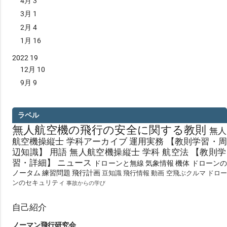
4月
3
3月
1
2月
4
1月
16
2022
19
12月
10
9月
9
ラベル
無人航空機の飛行の安全に関する教則
無⼈
航空機操縦士 学科アーカイブ
運用実務
【教則学習・周
辺知識】
用語
無⼈航空機操縦士 学科
航空法
【教則学
習・詳細】
ニュース
ドローンと無線
気象情報
機体
ドローンの
ノータム
練習問題
飛行計画
豆知識
飛行情報
動画
空飛ぶクルマ
ドロー
ンのセキュリティ
事故からの学び
自己紹介
ノーマン飛行研究会