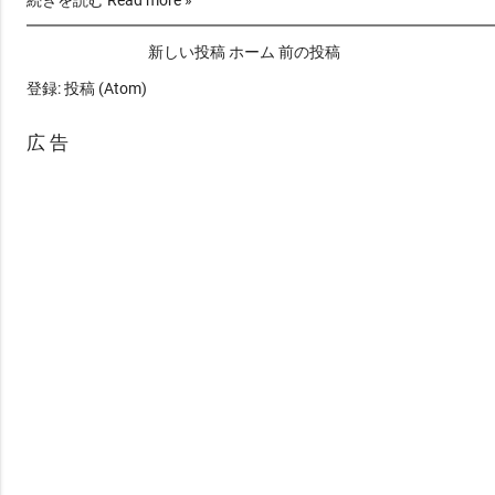
続きを読む Read more »
て」が 更新されました [R6.11.29更新]
変更のポイン…
新しい投稿
ホーム
前の投稿
登録:
投稿 (Atom)
広 告