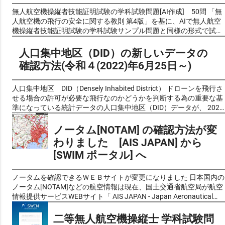
無人航空機操縦者技能証明試験の学科試験問題[AI作成] 50問 「無
人航空機の飛行の安全に関する教則 第4版」を基に、AIで無人航空
機操縦者技能証明試験の学科試験サンプル問題と同様の形式で試験
問題風クイズを作成し、良い問題を厳選しました。 前回公開した物
が好評でしたので、第2弾を作成しました。 リクエストいただきま
人口集中地区（DID）の新しいデータの
したので、 新たに 第3弾 を公開しています。 これらの問題は過去
確認方法(令和４(2022)年6月25日～)
の出題問題や予想問題ではなく、実際の学科試験と同じく教則の内
容からAIが自動生成したものです。問題の正確性についてはAIによ
る生成後に人的チェックも加えて可能な限り確認しております が、
人口集中地区 DID（Densely Inhabited District） ドローンを飛行さ
完全性を保証するものではありません ので、あらかじめご了承くだ
せる場合の許可が必要な飛行なのかどうかを判断する為の重要な基
さい。（問題に不備がありましたら 問い合わせフォーム よりご一
準になっている統計データの人口集中地区（DID）データが、 2022
報いただければ幸いです。） 最新の無人航空機の飛行の安全に関す
年6月25日から これまで利用していた平成27年版から、新しい 令和
る教則 新しくできた無人航空機操縦者技能証明の制度で「一等無人
2年版 に、変更になりました。 これまで人口集中地区でなかった場
ノータム[NOTAM] の確認方法が変
航空機操縦士」「二等無人航空機操縦士」の国家試験の学科の教科
所でも新たに人口集中地区とされている場合や、逆にこれまでDID
わりました [AIS JAPAN] から
書の基になるものです。この教則の内容や範囲から試験問題も作ら
地区であった場所でも除外されている場所など、変更されている場
[SWIM ポータル] へ
れるています。 令和7年(2025年)2月1日に改訂された、 無人航空機
合があるので注意が必要です。 日本の国勢調査において設定される
の飛行の安全に関する教則（第４版） は以下にリンクします。 無
統計上の地区で、 人口密集地区の英語"Densely Inhabited District"の
人航空機の飛行の安全に関する教則（第４版）
頭文字を取って「DID」とも呼ばれています。 市区町村の区域内で
ノータムを確認できるＷＥＢサイトが変更になりました 日本国内の
https://www.mlit.go.jp/koku/content/001860311.pdf ！注意！：無
人口密度が4,000人/ km² 以上の基本単位区（平成2年（1990年）以
ノータム[NOTAM]などの航空情報は現在、国土交通省航空局が航空
人航空機操縦者 技能証明 学科試験の試験問題は2025年4月17日よ
前は調査区）が互いに隣接して人口が5,000人以上となる地区に設
情報提供サービスWEBサイト「 AIS JAPAN - Japan Aeronautical
り、第４版をもとに作成されるようになりました。 無⼈航空機操縦
定されます。ただし、空港、港湾、工業地帯、公園など都市的傾向
Information Service Center」 https://aisjapan.mlit.go.jp/ で公開し
士の学科試験の受験の為の学習資料としてのご利用 は下記の 最新
の強い基本単位区は人口密度が低くても人口集中地区に含まれてい
ています。このサービスは、 無料で利用できますが、ユーザー登録
二等無人航空機操縦士 学科試験問
版「第４版」 をご覧ください。 「無人航空機の飛行の安全に関す
ます。都市的地域と農村的地域の区分けや、狭義の都市としての市