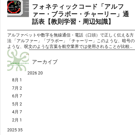
場のコンピュータを活用するCBT (Computer Based Testing) ＜形 式
このシステムは、衝突の恐れがある航空機の存在を操縦士に知ら
フォネティックコード「アルフ
＞ 三肢択一式（一等:70問 二等:50問） ＜試験時間＞ 一等:75分 二
せ、必要に応じて回避操作を指示する重要な役割を果たしていま
ァー・ブラボー・チャーリー」通
等:30分 ＜試験科目＞ 無人航空機に関する規則、無人航空機のシス
す。 簡単に言えば 「ある一定の距離以内に航空機同士が近づいた
テム、無人航空機の操縦者及び運航体制、運航上のリスク管理 上記
話表【教則学習・周辺知識】
ら、お互いのパイロットに警告をしてくれる装置」 という事になり
の要領で実施されます。 従って、1問当りの回答時間は、単純に試
ます。このシステムは有人の航空機に搭載されるシステムですが、
験時間を、問題数で割ると、 一等は一問あたり約64秒 二等で36
今後の無人航空機の衝突防止を考える上でヒントになると思いま
アルファベットや数字を無線通信・電話（口頭）で正しく伝える方
秒 で回答しないと間に合わない計算になります。これらの与えられ
す。 空中衝突防止装置（TCAS / ACAS）は、航空機同士の空中衝突
法 「アルファー」「ブラボー」「チャーリー」このような、暗号の
た時間を意識しながら学習することもコツの一つかも知れません。
(MAC)を防ぐために開発された危険を抑える目的で開発されたコン
ような、呪文のような言葉を航空業界では使用されることが比較的
無⼈航空機操縦士の学科試験のベースになる教則ですが、これま
ピュータ制御のアビオニクス装置で、「ACAS」と「TCAS」という
多いので耳にする機会があるのではないでしょうか。これは、フォ
で、学科試験の内容は「無人航空機の飛行の安全に関する教則（第
2つの名称で知られています。これらは本質的に同じシステムを指
ネティックコード(Phonetic Code)と呼ばれるアルファベットや数字
３版）」に準拠し...
アーカイブ
し、「ACAS」は国際民間航空機関(ICAO)で採用され主にヨーロッ
を正しく伝える為の工夫です。スペリングアルファベットとも呼ば
パで使用される名称である一方、「TCAS」は米国での呼称です。
れ、アルファベットにどのような言葉を当てはめるかは、国際規格
2026
20
実運航では米国製のシステムが広く採用されているため、
として定められています。ですから、通常は世界どこに行っても通
「TCAS」という呼び方が一般的となっています。 現在、ほぼ全て
8月
1
用するものとされています。通信で使用されるだけでなく、共通の
の旅客機にはATCトランスポンダーが装備されており、このシステ
知識として前触れなくあられることがありますので、知っておいて
7月
2
ムはそのATCトランスポンダーのMode-S信号を活用して動作しま
損はないと思います。 第一次世界大戦後、音声を利用する双方向無
6月
7
す。具体的には、近接する他の航空機のトランスポンダーに質問信
線が開発され、普及する以前、低品質の長距離電話回線での通信を
号を送信し、その応答信号を受信することで、相手機との方角、接
改善するために、電話のスペルアルファベット(Spelling Alphabet)
5月
2
近率、そして相手機がMode-CまたはMode-S装備機の場合は相対高
が開発されたました。 アルファベットの「B」ビーと「D」ディー
4月
7
度を自動的に計算します。これらの情報に基づき、衝突の危険性が
や「M」エムと「N」エヌのように、発音が似ているものを聞き間
検知された場合、航空機乗組員に対して垂直方向の回避指示を提示
2月
1
違えることなく伝えることを目的として、定められたアルファベッ
し、安全な飛行を確保します。 このシステムは、国際民間航空条約
トの通話表での置き換えます、航空機や船舶などの通信で主に利用
2025
35
の第10付属書第4巻(ICAO Annex 10, Volume 4)で基準が定められて
されています。また、コールセンターなど対面できない際の電話で