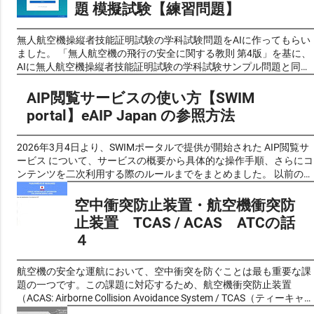
とログインが必要となっています。 しかし、 令和7(2025)年1月10
題 模擬試験【練習問題】
る教則」（第４版）令和７年(2025年)２月１日 【教則学習】 学科
街地の規模を示す指標として使用されます。 令和2年の国勢調査の
日より 、新しい航空情報共有基盤「 SWIM （System-Wide
試験の学習の参考にされるのは、以下に作成しています。 無人航空
結果に基づく人口集中地区は、国土地理院が提供している「地理院
Information Management）」 https://top.swim.mlit.go.jp/swim/ の
機の飛行の安全に関する教則 第４版 [読み上げ]
地図」、および政府統計の総合窓口が提供している、「地図で見る
運用（登録）が開始されることに伴い、現行のAIS-JAPAN（Web)は
無人航空機操縦者技能証明試験の学科試験問題をAIに作ってもらい
https://youtu.be/BOb9h2-Ylgg 無人航空機の飛行の安全に関する教
統計（jSTAT MAP）」を利用して確認可能です。 情報の内容はは同
2025年2月10日に新サービス開始 と共に完全に廃止され、新しい
ました。 「無人航空機の飛行の安全に関する教則 第4版」を基に、
則 第４版 読み上げ動画
じですので使いやすいお好みの物を利用すると良いと思います。 国
SWIM（スイム）ポータルによる情報サービスへと移行します。現
AIに無人航空機操縦者技能証明試験の学科試験サンプル問題と同様
https://www.nomanfrg.com/2025/06/instr4mov.html 無人航空機操
土地理院 地理院地図 人口集中地区令和２年 (総務省統計局) e-Stat
在AIS JAPANを利用しているユーザーも、この期日までに 改めて
の形式で試験問題風クイズを作成してもらいました。 これらの問題
縦士 学科試験のサンプル問題も公開されていますので、一等、二
政府統計の総合窓口 地図で見る統計 (jSTAT MAP) 国土地理院 地理
SWIM（スイム）ポータルへの登録が必要 となります。このSWIM
は過去の出題問題や予想問題ではなく、実際の学科試験と同じく教
AIP閲覧サービスの使い方【SWIM
等無人航空機操縦士 学科試験 ...
院地図 人口集中地区令和２年（総務省統計局） 確認方法 人口
サービスの利用について、当面の間、航空関係者（運航者、空港管
則の内容からAIが自動生成したものです。問題の正確性については
portal】eAIP Japan の参照方法
集中地区令和２年 (総務省統計局) 国土地理院 地理院地図 人口
理者、官公庁等）による利用とし、一般の方の利用は想定していま
AIによる生成後に人的チェックも加えて可能な限り確認しておりま
集中地区令和２年（総務省統計局）のキャプチャ
せん。と記載されています。 最新のお知らせ 「【重要なお知ら
すが、完全性を保証するものではありませんので、あらかじめご了
せ】SWIMによる情報サービスの提供開始について」にてご案内し
承ください。（問題に不備がありましたら 問い合わせフォーム よ
2026年3月4日より、SWIMポータルで提供が開始された AIP閲覧サ
ておりましたとおり、以下の情報サービスについて2026年4月21日
りご一報いただければ幸いです。） また、複数のAIに同様の指示で
ービス について、サービスの概要から具体的な操作手順、さらにコ
9:00（日本時間）より提供を開始いたしました。 ＜提供を開始し
問題を作成してもらったため、それぞれのAIの特性や出題傾向の違
ンテンツを二次利用する際のルールまでをまとめました。 以前の記
た情報サービス＞ １．デジタルノータム配信サービス（標準審査期
いも見られるかと思います。そうした個性の違いも含めて、クイズ
事「 ノータム[NOTAM] の確認方法が変わりました [AIS JAPAN] か
間／2週間程度） ２．AIPデータ配信サービス（標準審査期間／2週
感覚でお楽しみいただければと思います。 これらの問題は教則の内
ら [SWIM ポータル] へ 」でSWIMポータル全体の概要をご説明しま
空中衝突防止装置・航空機衝突防
間程度） ３．ATIS情報配信サービス（標準審査期間／2週間程度）
容理解度を確認するツールとして作成しましたが、問題の質や網羅
したが、今回はその中でもAIPに関わるサービスに絞って詳しく解
止装置 TCAS / ACAS ATCの話
４．ATIS情報リクエストサービス（Web API：標準審査期間／2週間
性を考慮すると、受験対策の一環としても十分にご活用いただける
説します。 AIP閲覧サービスとは AIP閲覧サービス は、eAIP（電子
４
程度、ブラウザ：利用審査なし） ５．C-PIREP登録サービス（標準
レベルに仕上がっていると考えています。ただし、教則をしっかり
版 航空路誌：Aeronautical Information Publication）をウェブブラ
審査期間／3か月程度） ６．C-PIREPリクエストサービス（標準審
と理解することを前提として、過去問題集や参考書と併用していた
ウザ上で直接参照・ダウンロードできるサービスです。SWIMポー
査期間／2週間程度） ７．C-PIREP配信サービス（標準審査期間／2
だくことをお勧めします。 好評でしたので二等無人航空機操縦者技
タル（ https://top.swim.mlit.go.jp/swim/ ）のアカウントを持つ者
航空機の安全な運航において、空中衝突を防ぐことは最も重要な課
週間程度） ８．気象情報配信サービス（標準審査期間／2週間程
能証明試験の学科試験問題[AI作成]、こちらも参考にしてみてくだ
であれば誰でも利用できます。 推奨ブラウザは Google Chrome お
題の一つです。この課題に対応するため、航空機衝突防止装置
度） ９．PKGリクエストサービス（標準審査期間／2週間程度） な
さい。 二等無人航空機操縦士 学科試験問題 模擬試験【練習問題】
よび Safari です。一般的なIPネットワーク（IPv4/IPv6）によるイ
（ACAS: Airborne Collision Avoidance System / TCAS（ティーキャ
お、今回提供...
その２ 無⼈航空機操縦士の学科試験は ＜実施方法＞ 全国の試験会
ンターネット接続環境であれば利用可能です。
ス）: Traffic Alert Collision Avoidance System）が開発されました。