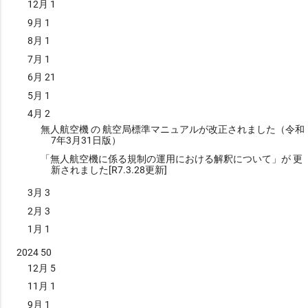
おり、日本の電波法施行規則では「航空機局の無線設備であって、
12月
1
の通話の間違いを防ぐためにも、利用されているようです。航空業
他の航空機の位置、高度その他の情報を取得し、他の航空機との衝
界に関わり合いのある、旅行業界やホテル業界などでも利用される
9月
1
突を防止するための情報を自動的に表示するもの」と定義されてい
ことがあるそうです。 このフォネティックコードを用いると、Bと
8月
1
ます。 TCASの動作原理は、適...
Dは「ブラボー」と「デルタ」、MとNは「マイク」と「ノベンバ
7月
1
ー」になりますので、発音が似ているアルファベットも間違えずに
伝えることが出来ます。 フォネティックコード表 アルファベット
6月
21
読 み Ａ ＡＬＦＡ アルファ Ｂ ＢＲＡＶＯ ブラボー Ｃ ＣＨＡＲＬＩ
5月
1
Ｅ チャーリー Ｄ ＤＥＬＴＡ デルタ Ｅ ＥＣＨＯ エコー Ｆ ＦＯＸＴ
ＲＯＴ フォックストロット Ｇ ＧＯＬＦ ゴルフ Ｈ ＨＯＴＥＬ ホテ
4月
2
ル Ｉ ＩＮＤＩＡ インディア Ｊ ＪＵＬＩＥＴＴ ジュリエット Ｋ Ｋ
無人航空機 の 航空局標準マニュアルが改正されました（令和
ＩＬＯ キロ Ｌ ＬＩＭＡ リマ Ｍ ＭＩＫＥ マイク Ｎ ＮＯＶＥＭＢＥ
7年3月31日版）
Ｒ...
「無人航空機に係る規制の運用における解釈について」が 更
新されました[R7.3.28更新]
3月
3
2月
3
1月
1
2024
50
12月
5
11月
1
9月
1