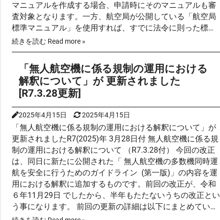
マニュアルを作成する場合、申請時にそのマニュアルも審
査対象となります。一方、航空局が公開している「航空局
標準マニュアル」を使用すれば、すでに法令に則った標準
的な内容であり、航空局が内容を把握しているため、申請
続きを読む Read more »
審査の際にマニュアルの審査は省略できます。 許可・承認
が不要な飛行であっても、安全運航…
「無人航空機に係る規制の運用における
解釈について」が 更新されました
[R7.3.28更新]
2025年4月15日
2025年4月15日
「無人航空機に係る規制の運用における解釈について」が
更新されましたR7(2025)年 3月28日付
無人航空機に係る規
制の運用における解釈について
（R7.3.28付） 今回の改正
は、同日に新たに公開された「
無人航空機の多数機同時運
航を安全に行うためのガイドライン
(第一版)」の内容を運
用における解釈に追加するものです。前回の改正が、令和
６年11月29日 でしたから、半年もたたないうちの改正とい
う事になります。 前回の更新の詳細は以下にまとめていま
した。
「無人航空機に係る規制の運用における解釈につい