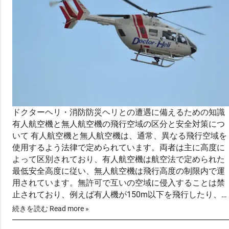
ドクターヘリ・消防防災ヘリとの遭遇に備えるための知識
有人航空機と無人航空機の飛行空域の区分と安全対策につ
いて 有人航空機と無人航空機は、通常、異なる飛行空域を
使用するよう法律で定められています。両者は主に高度に
よって区別されており、有人航空機は航空法で定められた
最低安全高度に従い、無人航空機は飛行高度の制限内で運
用されています。無許可で互いの空域に侵入することは禁
止されており、例えば有人機が150m以下を飛行したり、
逆に無人機が150m以上の上空を飛行したりすることは原
続きを読む Read more »
則として認められていません。（許可が必要という事で