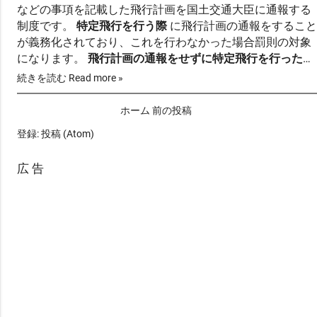
などの事項を記載した飛行計画を国土交通大臣に通報する
制度です。
特定飛行を行う際
に飛行計画の通報をすること
が義務化されており、これを行わなかった場合罰則の対象
になります。
飛行計画の通報をせずに特定飛行を行った場
合
、航空法第157条の10に従い、
30万円以下の罰金
が科
続きを読む Read more »
せられます。
航空法（飛行計画） 第百三十二条の八十八
無人航空機を飛行させる者…
ホーム
前の投稿
登録:
投稿 (Atom)
広 告