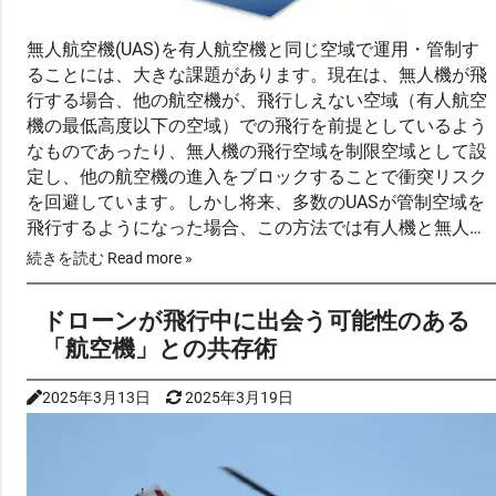
無人航空機(UAS)を有人航空機と同じ空域で運用・管制す
ることには、大きな課題があります。現在は、無人機が飛
行する場合、他の航空機が、飛行しえない空域（有人航空
機の最低高度以下の空域）での飛行を前提としているよう
なものであったり、無人機の飛行空域を制限空域として設
定し、他の航空機の進入をブロックすることで衝突リスク
を回避しています。しかし将来、多数のUASが管制空域を
飛行するようになった場合、この方法では有人機と無人機
の双方の利便性が阻害されてしまいます。 したがって、無
続きを読む Read more »
人機が有人機と区別なく安全に飛行できるよう、機体性能
の向上とともに、国際民間航空機関…
ドローンが飛行中に出会う可能性のある
「航空機」との共存術
2025年3月13日
2025年3月19日