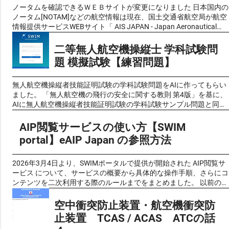
人航空機の飛行の安全に関する教則（第４版）
頭文字を取って「DID」とも呼ばれています。 市区町村の区域内で
ノータムを確認できるＷＥＢサイトが変更になりました 日本国内の
https://www.mlit.go.jp/koku/content/001860311.pdf ！注意！：無
人口密度が4,000人/ km² 以上の基本単位区（平成2年（1990年）以
ノータム[NOTAM]などの航空情報は現在、国土交通省航空局が航空
人航空機操縦者 技能証明 学科試験の試験問題は2025年4月17日よ
前は調査区）が互いに隣接して人口が5,000人以上となる地区に設
情報提供サービスWEBサイト「 AIS JAPAN - Japan Aeronautical
り、第４版をもとに作成されるようになりました。 無⼈航空機操縦
定されます。ただし、空港、港湾、工業地帯、公園など都市的傾向
Information Service Center」 https://aisjapan.mlit.go.jp/ で公開し
士の学科試験の受験の為の学習資料としてのご利用 は下記の 最新
の強い基本単位区は人口密度が低くても人口集中地区に含まれてい
ています。このサービスは、 無料で利用できますが、ユーザー登録
二等無人航空機操縦士 学科試験問
版「第４版」 をご覧ください。 「無人航空機の飛行の安全に関す
ます。都市的地域と農村的地域の区分けや、狭義の都市としての市
とログインが必要となっています。 しかし、 令和7(2025)年1月10
題 模擬試験【練習問題】
る教則」（第４版）令和７年(2025年)２月１日 【教則学習】 学科
街地の規模を示す指標として使用されます。 令和2年の国勢調査の
日より 、新しい航空情報共有基盤「 SWIM （System-Wide
試験の学習の参考にされるのは、以下に作成しています。 無人航空
結果に基づく人口集中地区は、国土地理院が提供している「地理院
Information Management）」 https://top.swim.mlit.go.jp/swim/ の
機の飛行の安全に関する教則 第４版 [読み上げ]
地図」、および政府統計の総合窓口が提供している、「地図で見る
運用（登録）が開始されることに伴い、現行のAIS-JAPAN（Web)は
無人航空機操縦者技能証明試験の学科試験問題をAIに作ってもらい
https://youtu.be/BOb9h2-Ylgg 無人航空機の飛行の安全に関する教
統計（jSTAT MAP）」を利用して確認可能です。 情報の内容はは同
2025年2月10日に新サービス開始 と共に完全に廃止され、新しい
ました。 「無人航空機の飛行の安全に関する教則 第4版」を基に、
則 第４版 読み上げ動画
じですので使いやすいお好みの物を利用すると良いと思います。 国
SWIM（スイム）ポータルによる情報サービスへと移行します。現
AIに無人航空機操縦者技能証明試験の学科試験サンプル問題と同様
https://www.nomanfrg.com/2025/06/instr4mov.html 無人航空機操
土地理院 地理院地図 人口集中地区令和２年 (総務省統計局) e-Stat
在AIS JAPANを利用しているユーザーも、この期日までに 改めて
の形式で試験問題風クイズを作成してもらいました。 これらの問題
縦士 学科試験のサンプル問題も公開されていますので、一等、二
政府統計の総合窓口 地図で見る統計 (jSTAT MAP) 国土地理院 地理
SWIM（スイム）ポータルへの登録が必要 となります。このSWIM
は過去の出題問題や予想問題ではなく、実際の学科試験と同じく教
AIP閲覧サービスの使い方【SWIM
等無人航空機操縦士 学科試験 ...
院地図 人口集中地区令和２年（総務省統計局） 確認方法 人口
サービスの利用について、当面の間、航空関係者（運航者、空港管
則の内容からAIが自動生成したものです。問題の正確性については
portal】eAIP Japan の参照方法
集中地区令和２年 (総務省統計局) 国土地理院 地理院地図 人口
理者、官公庁等）による利用とし、一般の方の利用は想定していま
AIによる生成後に人的チェックも加えて可能な限り確認しておりま
集中地区令和２年（総務省統計局）のキャプチャ
せん。と記載されています。 最新のお知らせ 「【重要なお知ら
すが、完全性を保証するものではありませんので、あらかじめご了
せ】SWIMによる情報サービスの提供開始について」にてご案内し
承ください。（問題に不備がありましたら 問い合わせフォーム よ
2026年3月4日より、SWIMポータルで提供が開始された AIP閲覧サ
ておりましたとおり、以下の情報サービスについて2026年4月21日
りご一報いただければ幸いです。） また、複数のAIに同様の指示で
ービス について、サービスの概要から具体的な操作手順、さらにコ
9:00（日本時間）より提供を開始いたしました。 ＜提供を開始し
問題を作成してもらったため、それぞれのAIの特性や出題傾向の違
ンテンツを二次利用する際のルールまでをまとめました。 以前の記
た情報サービス＞ １．デジタルノータム配信サービス（標準審査期
いも見られるかと思います。そうした個性の違いも含めて、クイズ
事「 ノータム[NOTAM] の確認方法が変わりました [AIS JAPAN] か
間／2週間程度） ２．AIPデータ配信サービス（標準審査期間／2週
感覚でお楽しみいただければと思います。 これらの問題は教則の内
ら [SWIM ポータル] へ 」でSWIMポータル全体の概要をご説明しま
空中衝突防止装置・航空機衝突防
間程度） ３．ATIS情報配信サービス（標準審査期間／2週間程度）
容理解度を確認するツールとして作成しましたが、問題の質や網羅
したが、今回はその中でもAIPに関わるサービスに絞って詳しく解
止装置 TCAS / ACAS ATCの話
４．ATIS情報リクエストサービス（Web API：標準審査期間／2週間
性を考慮すると、受験対策の一環としても十分にご活用いただける
説します。 AIP閲覧サービスとは AIP閲覧サービス は、eAIP（電子