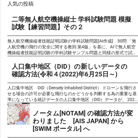
人気の投稿
二等無人航空機操縦士 学科試験問題 模擬
試験【練習問題】その２
無人航空機操縦者技能証明試験の学科試験問題[AI作成] 50問 「無
人航空機の飛行の安全に関する教則 第4版」を基に、AIで無人航空
機操縦者技能証明試験の学科試験サンプル問題と同様の形式で試験
問題風クイズを作成し、良い問題を厳選しました。 前回公開した物
が好評でしたので、第2弾を作成しました。 リクエストいただきま
人口集中地区（DID）の新しいデータの
したので、 新たに 第3弾 を公開しています。 これらの問題は過去
確認方法(令和４(2022)年6月25日～)
の出題問題や予想問題ではなく、実際の学科試験と同じく教則の内
容からAIが自動生成したものです。問題の正確性についてはAIによ
る生成後に人的チェックも加えて可能な限り確認しております が、
人口集中地区 DID（Densely Inhabited District） ドローンを飛行さ
完全性を保証するものではありません ので、あらかじめご了承くだ
せる場合の許可が必要な飛行なのかどうかを判断する為の重要な基
さい。（問題に不備がありましたら 問い合わせフォーム よりご一
準になっている統計データの人口集中地区（DID）データが、 2022
報いただければ幸いです。） 最新の無人航空機の飛行の安全に関す
年6月25日から これまで利用していた平成27年版から、新しい 令和
る教則 新しくできた無人航空機操縦者技能証明の制度で「一等無人
2年版 に、変更になりました。 これまで人口集中地区でなかった場
ノータム[NOTAM] の確認方法が変
航空機操縦士」「二等無人航空機操縦士」の国家試験の学科の教科
所でも新たに人口集中地区とされている場合や、逆にこれまでDID
わりました [AIS JAPAN] から
書の基になるものです。この教則の内容や範囲から試験問題も作ら
地区であった場所でも除外されている場所など、変更されている場
[SWIM ポータル] へ
れるています。 令和7年(2025年)2月1日に改訂された、 無人航空機
合があるので注意が必要です。 日本の国勢調査において設定される
の飛行の安全に関する教則（第４版） は以下にリンクします。 無
統計上の地区で、 人口密集地区の英語"Densely Inhabited District"の