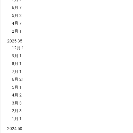
改善するために、電話のスペルアルファベット(Spelling Alphabet)
近率、そして相手機がMode-CまたはMode-S装備機の場合は相対高
が開発されたました。 アルファベットの「B」ビーと「D」ディー
6月
7
度を自動的に計算します。これらの情報に基づき、衝突の危険性が
や「M」エムと「N」エヌのように、発音が似ているものを聞き間
5月
2
検知された場合、航空機乗組員に対して垂直方向の回避指示を提示
違えることなく伝えることを目的として、定められたアルファベッ
し、安全な飛行を確保します。 このシステムは、国際民間航空条約
4月
7
トの通話表での置き換えます、航空機や船舶などの通信で主に利用
の第10付属書第4巻(ICAO Annex 10, Volume 4)で基準が定められて
されています。また、コールセンターなど対面できない際の電話で
2月
1
おり、日本の電波法施行規則では「航空機局の無線設備であって、
の通話の間違いを防ぐためにも、利用されているようです。航空業
他の航空機の位置、高度その他の情報を取得し、他の航空機との衝
2025
35
界に関わり合いのある、旅行業界やホテル業界などでも利用される
突を防止するための情報を自動的に表示するもの」と定義されてい
ことがあるそうです。 このフォネティックコードを用いると、Bと
12月
1
ます。 TCASの動作原理は、適...
Dは「ブラボー」と「デルタ」、MとNは「マイク」と「ノベンバ
9月
1
ー」になりますので、発音が似ているアルファベットも間違えずに
8月
1
伝えることが出来ます。 フォネティックコード表 アルファベット
読 み Ａ ＡＬＦＡ アルファ Ｂ ＢＲＡＶＯ ブラボー Ｃ ＣＨＡＲＬＩ
7月
1
Ｅ チャーリー Ｄ ＤＥＬＴＡ デルタ Ｅ ＥＣＨＯ エコー Ｆ ＦＯＸＴ
6月
21
ＲＯＴ フォックストロット Ｇ ＧＯＬＦ ゴルフ Ｈ ＨＯＴＥＬ ホテ
ル Ｉ ＩＮＤＩＡ インディア Ｊ ＪＵＬＩＥＴＴ ジュリエット Ｋ Ｋ
5月
1
ＩＬＯ キロ Ｌ ＬＩＭＡ リマ Ｍ ＭＩＫＥ マイク Ｎ ＮＯＶＥＭＢＥ
4月
2
Ｒ...
3月
3
2月
3
1月
1
2024
50