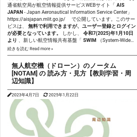
通省航空局が航空情報提供サービスWEBサイト「
AIS
JAPAN
- Japan Aeronautical Information Service Center」
https://aisjapan.mlit.go.jp/
で公開しています。このサー
ビスは、
無料で利用できますが、ユーザー登録とログイン
が必要となっています。
しかし、
令和7(2025)年1月10日
より
、新しい航空情報共有基盤「
SWIM
（System-Wide
Information M…
続きを読む Read more »
無人航空機（ドローン）のノータム
[NOTAM] の 読み方・見方【教則学習・周
辺知識】
2023年4月7日
2025年1月22日