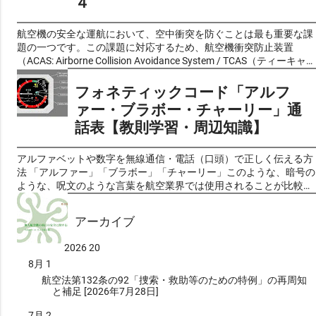
４
程度、ブラウザ：利用審査なし） ５．C-PIREP登録サービス（標準
レベルに仕上がっていると考えています。ただし、教則をしっかり
版 航空路誌：Aeronautical Information Publication）をウェブブラ
審査期間／3か月程度） ６．C-PIREPリクエストサービス（標準審
と理解することを前提として、過去問題集や参考書と併用していた
ウザ上で直接参照・ダウンロードできるサービスです。SWIMポー
査期間／2週間程度） ７．C-PIREP配信サービス（標準審査期間／2
だくことをお勧めします。 好評でしたので二等無人航空機操縦者技
タル（ https://top.swim.mlit.go.jp/swim/ ）のアカウントを持つ者
航空機の安全な運航において、空中衝突を防ぐことは最も重要な課
週間程度） ８．気象情報配信サービス（標準審査期間／2週間程
能証明試験の学科試験問題[AI作成]、こちらも参考にしてみてくだ
であれば誰でも利用できます。 推奨ブラウザは Google Chrome お
題の一つです。この課題に対応するため、航空機衝突防止装置
度） ９．PKGリクエストサービス（標準審査期間／2週間程度） な
さい。 二等無人航空機操縦士 学科試験問題 模擬試験【練習問題】
よび Safari です。一般的なIPネットワーク（IPv4/IPv6）によるイ
（ACAS: Airborne Collision Avoidance System / TCAS（ティーキャ
お、今回提供...
その２ 無⼈航空機操縦士の学科試験は ＜実施方法＞ 全国の試験会
ンターネット接続環境であれば利用可能です。
ス）: Traffic Alert Collision Avoidance System）が開発されました。
場のコンピュータを活用するCBT (Computer Based Testing) ＜形 式
このシステムは、衝突の恐れがある航空機の存在を操縦士に知ら
フォネティックコード「アルフ
＞ 三肢択一式（一等:70問 二等:50問） ＜試験時間＞ 一等:75分 二
せ、必要に応じて回避操作を指示する重要な役割を果たしていま
ァー・ブラボー・チャーリー」通
等:30分 ＜試験科目＞ 無人航空機に関する規則、無人航空機のシス
す。 簡単に言えば 「ある一定の距離以内に航空機同士が近づいた
テム、無人航空機の操縦者及び運航体制、運航上のリスク管理 上記
話表【教則学習・周辺知識】
ら、お互いのパイロットに警告をしてくれる装置」 という事になり
の要領で実施されます。 従って、1問当りの回答時間は、単純に試
ます。このシステムは有人の航空機に搭載されるシステムですが、
験時間を、問題数で割ると、 一等は一問あたり約64秒 二等で36
今後の無人航空機の衝突防止を考える上でヒントになると思いま
アルファベットや数字を無線通信・電話（口頭）で正しく伝える方
秒 で回答しないと間に合わない計算になります。これらの与えられ
す。 空中衝突防止装置（TCAS / ACAS）は、航空機同士の空中衝突
法 「アルファー」「ブラボー」「チャーリー」このような、暗号の
た時間を意識しながら学習することもコツの一つかも知れません。
(MAC)を防ぐために開発された危険を抑える目的で開発されたコン
ような、呪文のような言葉を航空業界では使用されることが比較的
無⼈航空機操縦士の学科試験のベースになる教則ですが、これま
ピュータ制御のアビオニクス装置で、「ACAS」と「TCAS」という
多いので耳にする機会があるのではないでしょうか。これは、フォ
で、学科試験の内容は「無人航空機の飛行の安全に関する教則（第
2つの名称で知られています。これらは本質的に同じシステムを指
ネティックコード(Phonetic Code)と呼ばれるアルファベットや数字
３版）」に準拠し...
アーカイブ
し、「ACAS」は国際民間航空機関(ICAO)で採用され主にヨーロッ
を正しく伝える為の工夫です。スペリングアルファベットとも呼ば
パで使用される名称である一方、「TCAS」は米国での呼称です。
れ、アルファベットにどのような言葉を当てはめるかは、国際規格
2026
20
実運航では米国製のシステムが広く採用されているため、
として定められています。ですから、通常は世界どこに行っても通
「TCAS」という呼び方が一般的となっています。 現在、ほぼ全て
8月
1
用するものとされています。通信で使用されるだけでなく、共通の
の旅客機にはATCトランスポンダーが装備されており、このシステ
知識として前触れなくあられることがありますので、知っておいて
航空法第132条の92「捜索・救助等のための特例」の再周知
ムはそのATCトランスポンダーのMode-S信号を活用して動作しま
と補足 [2026年7月28日]
損はないと思います。 第一次世界大戦後、音声を利用する双方向無
す。具体的には、近接する他の航空機のトランスポンダーに質問信
線が開発され、普及する以前、低品質の長距離電話回線での通信を
7月
2
号を送信し、その応答信号を受信することで、相手機との方角、接