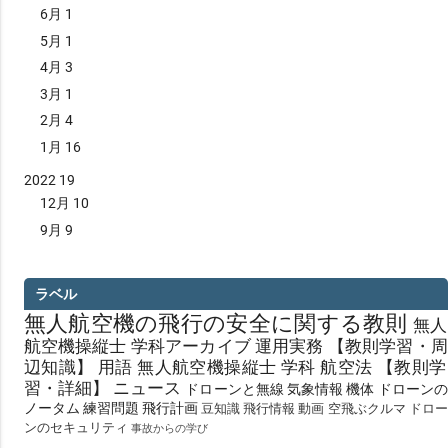
6月
1
5月
1
4月
3
3月
1
2月
4
1月
16
2022
19
12月
10
9月
9
ラベル
無人航空機の飛行の安全に関する教則
無⼈
航空機操縦士 学科アーカイブ
運用実務
【教則学習・周
辺知識】
用語
無⼈航空機操縦士 学科
航空法
【教則学
習・詳細】
ニュース
ドローンと無線
気象情報
機体
ドローンの
ノータム
練習問題
飛行計画
豆知識
飛行情報
動画
空飛ぶクルマ
ドロー
ンのセキュリティ
事故からの学び