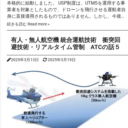
本格的に始動しました。 USP制度は、UTMSを運用する事
業者を対象としたもので、ドローンを飛行させる運航者自
身に直接適用されるものではありません。しかし、今後の
低空域における空域管理の方向性を大きく左右する重要な
続きを読む Read more »
制度です。 USPが提供するサービスには、飛行中の事故防
止や地上・水…
有人・無人航空機 統合運航技術 衝突回
避技術・リアルタイム管制 ATCの話５
2025年3月13日
2025年3月19日