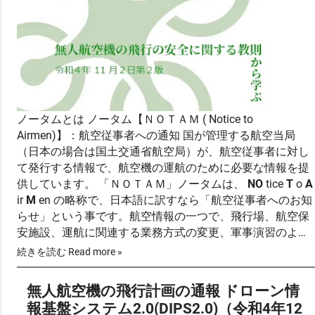
ノータムとは ノータム【ＮＯＴＡＭ ( Notice to
Airmen)】：航空従事者への通知 国が管理する航空当局
（日本の場合は国土交通省航空局）が、航空従事者に対し
て発行する情報で、航空機の運航のために必要な情報を提
供しています。 「ＮＯＴＡＭ」ノータムは、
NO
tice
T
o
A
ir
M
en の略称で、日本語に訳すなら「航空従事者へのお知
らせ」という事です。航空情報の一つで、飛行場、航空保
安施設、運航に関連する業務方式の変更、軍事演習のよう
な危険の存在などについての情報で、書面による航空情報
続きを読む Read more »
では時宜を得た提供が不可能な（端的にいえば間に合わな
い）場合にテレ…
無人航空機の飛行計画の通報 ドローン情
報基盤システム2.0(DIPS2.0)（令和4年12