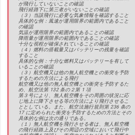
が飛行していないことの確認
飛行経路下に第三者がいないことの確認
（３）当該飛行に必要な気象情報を確認すること
具体的な例：風速が運用限界の範囲内であること
の確認
気温が運用限界の範囲内であることの確認
降雨量が運用限界の範囲内であることの確認
十分な視程が確保されていることの確認
（４）燃料の搭載量又はバッテリーの残量を確認
すること
具体的な例：十分な燃料又はバッテリーを有して
いることの確認
（３）航空機又は他の無人航空機との衝突を予防
するための方法による飛行
航空機又は他の無人航空機との衝突を予防するた
め、航空法第 132 条の２第 1 項
第３号により、無人航空機をその周囲の状況に応
じ地上に降下させる等の方法により飛行させるこ
ととしている。また、航空法施行規則第 236 条の
17 に定められた衝突を予防するための方法とその
具体的な例は次の通りである。
（１）無人航空機を飛行させる者は、無人航空機
の飛行経路上及びその周辺の空域において飛行中