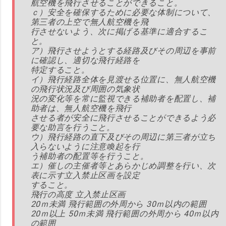
航空機を飛行させることができること。
ｃ）安全を確保するために必要な体制について、
第三者の上空で無人航空機を飛
行させないよう、次に掲げる基準に適合するこ
と。
ア）飛行させようとする経路及びその周辺を事前
に確認し、適切な飛行経路を
特定すること。
イ）飛行経路全体を見渡せる位置に、無人航空機
の飛行状況及び周囲の気象状
況の変化等を常に監視できる補助者を配置し、補
助者は、無人航空機を飛行
させる者が安全に飛行させることができるよう必
要な助言を行うこと。
ウ）飛行経路の直下及びその周辺に第三者が立ち
入らないように注意喚起を行
う補助者の配置等を行うこと。
エ）催しの主催者等とあらかじめ調整を行い、次
表に示す立入禁止区画を設定
すること。
飛行の高度 立入禁止区画
20ｍ未満 飛行範囲の外周から 30ｍ以内の範囲
20ｍ以上 50ｍ未満 飛行範囲の外周から 40ｍ以内
の範囲