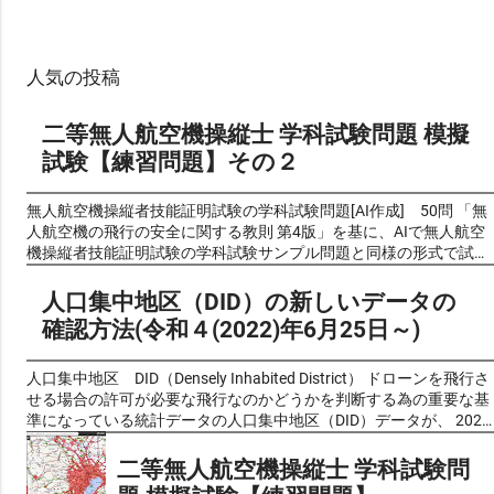
人気の投稿
二等無人航空機操縦士 学科試験問題 模擬
試験【練習問題】その２
無人航空機操縦者技能証明試験の学科試験問題[AI作成] 50問 「無
人航空機の飛行の安全に関する教則 第4版」を基に、AIで無人航空
機操縦者技能証明試験の学科試験サンプル問題と同様の形式で試験
問題風クイズを作成し、良い問題を厳選しました。 前回公開した物
が好評でしたので、第2弾を作成しました。 リクエストいただきま
人口集中地区（DID）の新しいデータの
したので、 新たに 第3弾 を公開しています。 これらの問題は過去
確認方法(令和４(2022)年6月25日～)
の出題問題や予想問題ではなく、実際の学科試験と同じく教則の内
容からAIが自動生成したものです。問題の正確性についてはAIによ
る生成後に人的チェックも加えて可能な限り確認しております が、
人口集中地区 DID（Densely Inhabited District） ドローンを飛行さ
完全性を保証するものではありません ので、あらかじめご了承くだ
せる場合の許可が必要な飛行なのかどうかを判断する為の重要な基
さい。（問題に不備がありましたら 問い合わせフォーム よりご一
準になっている統計データの人口集中地区（DID）データが、 2022
報いただければ幸いです。） 最新の無人航空機の飛行の安全に関す
年6月25日から これまで利用していた平成27年版から、新しい 令和
る教則 新しくできた無人航空機操縦者技能証明の制度で「一等無人
2年版 に、変更になりました。 これまで人口集中地区でなかった場
二等無人航空機操縦士 学科試験問
航空機操縦士」「二等無人航空機操縦士」の国家試験の学科の教科
所でも新たに人口集中地区とされている場合や、逆にこれまでDID