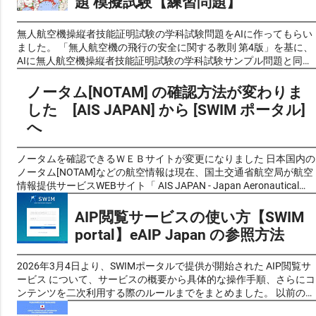
題 模擬試験【練習問題】
書の基になるものです。この教則の内容や範囲から試験問題も作ら
地区であった場所でも除外されている場所など、変更されている場
れるています。 令和7年(2025年)2月1日に改訂された、 無人航空機
合があるので注意が必要です。 日本の国勢調査において設定される
の飛行の安全に関する教則（第４版） は以下にリンクします。 無
統計上の地区で、 人口密集地区の英語"Densely Inhabited District"の
無人航空機操縦者技能証明試験の学科試験問題をAIに作ってもらい
人航空機の飛行の安全に関する教則（第４版）
頭文字を取って「DID」とも呼ばれています。 市区町村の区域内で
ました。 「無人航空機の飛行の安全に関する教則 第4版」を基に、
https://www.mlit.go.jp/koku/content/001860311.pdf ！注意！：無
人口密度が4,000人/ km² 以上の基本単位区（平成2年（1990年）以
AIに無人航空機操縦者技能証明試験の学科試験サンプル問題と同様
人航空機操縦者 技能証明 学科試験の試験問題は2025年4月17日よ
前は調査区）が互いに隣接して人口が5,000人以上となる地区に設
の形式で試験問題風クイズを作成してもらいました。 これらの問題
り、第４版をもとに作成されるようになりました。 無⼈航空機操縦
定されます。ただし、空港、港湾、工業地帯、公園など都市的傾向
は過去の出題問題や予想問題ではなく、実際の学科試験と同じく教
ノータム[NOTAM] の確認方法が変わりま
士の学科試験の受験の為の学習資料としてのご利用 は下記の 最新
の強い基本単位区は人口密度が低くても人口集中地区に含まれてい
則の内容からAIが自動生成したものです。問題の正確性については
した [AIS JAPAN] から [SWIM ポータル]
版「第４版」 をご覧ください。 「無人航空機の飛行の安全に関す
ます。都市的地域と農村的地域の区分けや、狭義の都市としての市
AIによる生成後に人的チェックも加えて可能な限り確認しておりま
へ
る教則」（第４版）令和７年(2025年)２月１日 【教則学習】 学科
街地の規模を示す指標として使用されます。 令和2年の国勢調査の
すが、完全性を保証するものではありませんので、あらかじめご了
試験の学習の参考にされるのは、以下に作成しています。 無人航空
結果に基づく人口集中地区は、国土地理院が提供している「地理院
承ください。（問題に不備がありましたら 問い合わせフォーム よ
機の飛行の安全に関する教則 第４版 [読み上げ]
地図」、および政府統計の総合窓口が提供している、「地図で見る
りご一報いただければ幸いです。） また、複数のAIに同様の指示で
ノータムを確認できるＷＥＢサイトが変更になりました 日本国内の
https://youtu.be/BOb9h2-Ylgg 無人航空機の飛行の安全に関する教
統計（jSTAT MAP）」を利用して確認可能です。 情報の内容はは同
問題を作成してもらったため、それぞれのAIの特性や出題傾向の違
ノータム[NOTAM]などの航空情報は現在、国土交通省航空局が航空
則 第４版 読み上げ動画
じですので使いやすいお好みの物を利用すると良いと思います。 国
いも見られるかと思います。そうした個性の違いも含めて、クイズ
情報提供サービスWEBサイト「 AIS JAPAN - Japan Aeronautical
https://www.nomanfrg.com/2025/06/instr4mov.html 無人航空機操
土地理院 地理院地図 人口集中地区令和２年 (総務省統計局) e-Stat
感覚でお楽しみいただければと思います。 これらの問題は教則の内
Information Service Center」 https://aisjapan.mlit.go.jp/ で公開し
縦士 学科試験のサンプル問題も公開されていますので、一等、二
政府統計の総合窓口 地図で見る統計 (jSTAT MAP) 国土地理院 地理
容理解度を確認するツールとして作成しましたが、問題の質や網羅
ています。このサービスは、 無料で利用できますが、ユーザー登録
AIP閲覧サービスの使い方【SWIM
等無人航空機操縦士 学科試験 ...
院地図 人口集中地区令和２年（総務省統計局） 確認方法 人口
性を考慮すると、受験対策の一環としても十分にご活用いただける
とログインが必要となっています。 しかし、 令和7(2025)年1月10
portal】eAIP Japan の参照方法
集中地区令和２年 (総務省統計局) 国土地理院 地理院地図 人口
レベルに仕上がっていると考えています。ただし、教則をしっかり
日より 、新しい航空情報共有基盤「 SWIM （System-Wide
集中地区令和２年（総務省統計局）のキャプチャ
と理解することを前提として、過去問題集や参考書と併用していた
Information Management）」 https://top.swim.mlit.go.jp/swim/ の
だくことをお勧めします。 好評でしたので二等無人航空機操縦者技
運用（登録）が開始されることに伴い、現行のAIS-JAPAN（Web)は
2026年3月4日より、SWIMポータルで提供が開始された AIP閲覧サ
能証明試験の学科試験問題[AI作成]、こちらも参考にしてみてくだ
2025年2月10日に新サービス開始 と共に完全に廃止され、新しい
ービス について、サービスの概要から具体的な操作手順、さらにコ
さい。 二等無人航空機操縦士 学科試験問題 模擬試験【練習問題】
SWIM（スイム）ポータルによる情報サービスへと移行します。現
ンテンツを二次利用する際のルールまでをまとめました。 以前の記
その２ 無⼈航空機操縦士の学科試験は ＜実施方法＞ 全国の試験会
在AIS JAPANを利用しているユーザーも、この期日までに 改めて
事「 ノータム[NOTAM] の確認方法が変わりました [AIS JAPAN] か
場のコンピュータを活用するCBT (Computer Based Testing) ＜形 式