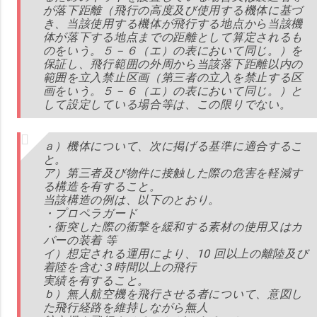
が落下距離（飛行の高度及び使用する機体に基づ
き、当該使用する機体が飛行する地点から当該機
体が落下する地点までの距離として算定されるも
のをいう。５－６（エ）の表において同じ。）を
保証し、飛行範囲の外周から当該落下距離以内の
範囲を立入禁止区画（第三者の立入を禁止する区
画をいう。５－６（エ）の表において同じ。）と
して設定している場合等は、この限りでない。
ａ）機体について、次に掲げる基準に適合するこ
と。
ア）第三者及び物件に接触した際の危害を軽減す
る構造を有すること。
当該構造の例は、以下のとおり。
・プロペラガード
・衝突した際の衝撃を緩和する素材の使用又はカ
バーの装着 等
イ）想定される運用により、10 回以上の離陸及び
着陸を含む３時間以上の飛行
実績を有すること。
ｂ）無人航空機を飛行させる者について、意図し
た飛行経路を維持しながら無人