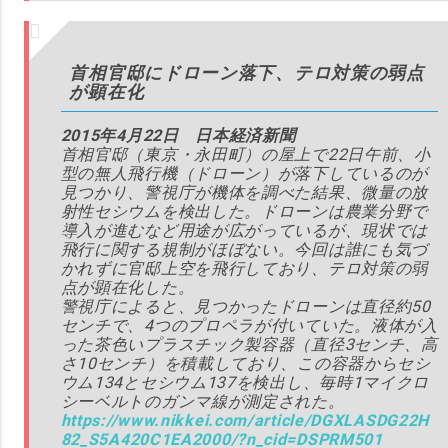
首相官邸にドローン落下、テロ対策の弱点
が顕在化
2015年4月22日 日本経済新聞
首相官邸（東京・永田町）の屋上で22日午前、小
型の無人飛行機（ドローン）が落下しているのが
見つかり、警視庁が機体を調べた結果、微量の放
射性セシウムを検出した。ドローンは農業分野で
導入が進むなど用途が広がっているが、現状では
飛行に関する規制がほぼない。今回は誰にも気づ
かれずに官邸上空を飛行しており、テロ対策の弱
点が顕在化した。
警視庁によると、見つかったドローンは直径約50
センチで、4つのプロペラが付いていた。液体が入
った茶色いプラスチック製容器（直径3センチ、高
さ10センチ）を積載しており、この容器からセシ
ウム134とセシウム137を検出し、毎時1マイクロ
シーベルトのガンマ線が測定された。
https://www.nikkei.com/article/DGXLASDG22H
82_S5A420C1EA2000/?n_cid=DSPRM501