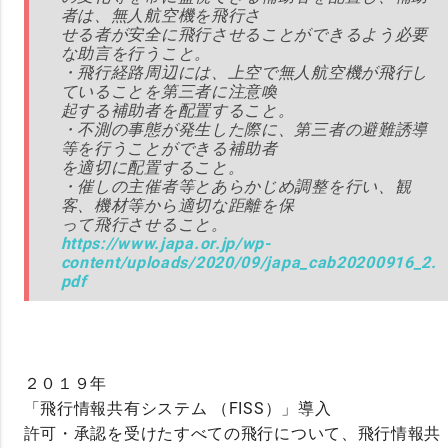
者は、無人航空機を飛行さ
せる者が安全に飛行させることができるよう必要
な助言を行うこと。
・飛行経路周辺には、上空で無人航空機が飛行し
ていることを第三者に注意喚
起する補助者を配置すること。
・不測の事態が発生した際に、第三者の避難誘導
等を行うことができる補助者
を適切に配置すること。
・催しの主催者等とあらかじめ調整を行い、観
客、機材等から適切な距離を保
って飛行させること。
https://www.japa.or.jp/wp-
content/uploads/2020/09/japa_cab20200916_2.
pdf
２０１９年
「飛行情報共有システム （FISS）」導入
許可・承認を受けたすべての飛行について、飛行情報共