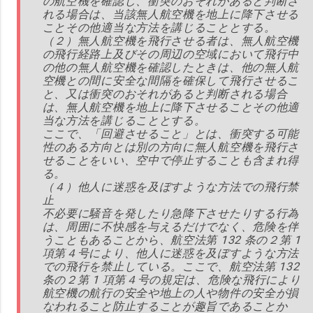
の航空機を確認し、衝突のおそれがあると判断さ
れる場合は、当該無人航空機を地上に降下させる
ことその他適当な方法を講じることとする。
（２）無人航空機を飛行させる者は、無人航空機
の飛行経路上及びその周辺の空域において飛行中
の他の無人航空機を確認したときは、他の無人航
空機との間に安全な間隔を確保して飛行させるこ
と、又は衝突のおそれがあると判断される場合
は、無人航空機を地上に降下させることその他適
当な方法を講じることとする。
ここで、「回避させること」とは、衝突する可能
性のある方向とは別の方向に無人航空機を飛行さ
せることをいい、空中で停止することも含まれ得
る。
（４）他人に迷惑を及ぼすような方法での飛行禁
止
不必要に騒音を発したり急降下させたりする行為
は、周囲に不快感を与えるだけでなく、危険を伴
うこともあることから、航空法第 132 条の２第 1
項第４号により、他人に迷惑を及ぼすような方法
での飛行を禁止している。ここで、航空法第 132
条の２第 1 項第４号の規定は、危険な飛行により
航空機の航行の安全や地上の人や物件の安全が損
なわれること防止することが趣旨であることか