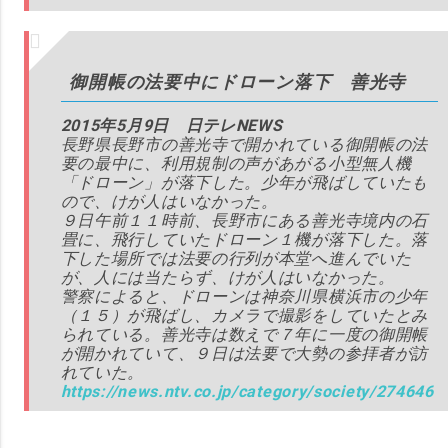
御開帳の法要中にドローン落下 善光寺
2015年5月9日 日テレNEWS
長野県長野市の善光寺で開かれている御開帳の法
要の最中に、利用規制の声があがる小型無人機
「ドローン」が落下した。少年が飛ばしていたも
ので、けが人はいなかった。
９日午前１１時前、長野市にある善光寺境内の石
畳に、飛行していたドローン１機が落下した。落
下した場所では法要の行列が本堂へ進んでいた
が、人には当たらず、けが人はいなかった。
警察によると、ドローンは神奈川県横浜市の少年
（１５）が飛ばし、カメラで撮影をしていたとみ
られている。善光寺は数えで７年に一度の御開帳
が開かれていて、９日は法要で大勢の参拝者が訪
れていた。
https://news.ntv.co.jp/category/society/274646