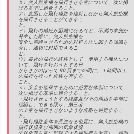
ｂ）無人航空機を飛行させる者について、次に掲
げる基準に適合すること。
ア）意図した飛行経路を維持しながら無人航空機
を飛行させることができるこ
と。
イ）飛行の継続が困難になるなど、不測の事態が
発生した際に、無人航空機を
安全に着陸させるための対処方法に関する知識を
有し、適切に対応できるこ
と。
ウ）最近の飛行の経験として、使用する機体につ
いて、飛行を行おうとする日
からさかのぼって 90 日までの間に、１時間以上
の飛行を行った経験を有する
こと。
ｃ）安全を確保するために必要な体制について、
次に掲げる基準に適合すること。
・飛行させようとする経路及びその周辺を事前に
確認し、できる限り、第三者
の上空を飛行させないような経路を特定するこ
と。
・飛行経路全体を見渡せる位置に、無人航空機の
飛行状況及び周囲の気象状況
の変化等を常に監視できる補助者を配置し、補助