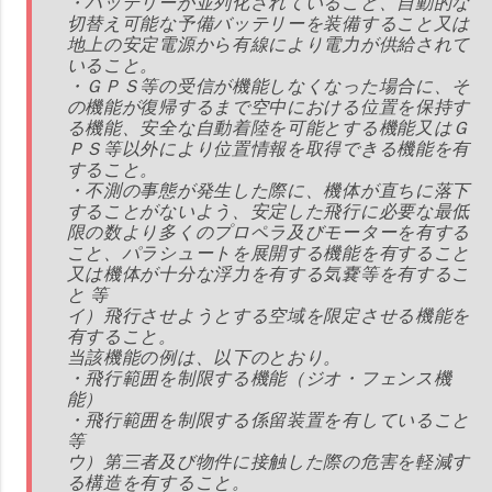
・バッテリーが並列化されていること、自動的な
切替え可能な予備バッテリーを装備すること又は
地上の安定電源から有線により電力が供給されて
いること。
・ＧＰＳ等の受信が機能しなくなった場合に、そ
の機能が復帰するまで空中における位置を保持す
る機能、安全な自動着陸を可能とする機能又はＧ
ＰＳ等以外により位置情報を取得できる機能を有
すること。
・不測の事態が発生した際に、機体が直ちに落下
することがないよう、安定した飛行に必要な最低
限の数より多くのプロペラ及びモーターを有する
こと、パラシュートを展開する機能を有すること
又は機体が十分な浮力を有する気嚢等を有するこ
と 等
イ）飛行させようとする空域を限定させる機能を
有すること。
当該機能の例は、以下のとおり。
・飛行範囲を制限する機能（ジオ・フェンス機
能）
・飛行範囲を制限する係留装置を有していること
等
ウ）第三者及び物件に接触した際の危害を軽減す
る構造を有すること。