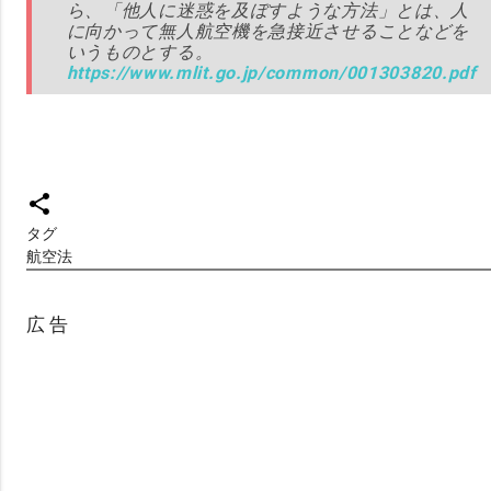
ら、「他人に迷惑を及ぼすような方法」とは、人
に向かって無人航空機を急接近させることなどを
いうものとする。
https://www.mlit.go.jp/common/001303820.pdf
タグ
航空法
広 告