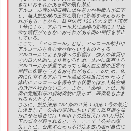
きないおそれがある間の飛行禁止
アルコール等の摂取時には注意力や判断力が低下
し、無人航空機の正常な飛行に影響を与えるおそ
れがあることから、航空法第 132 条の２第 1 項第
１号により、アルコール又は薬物の影響により正
常な飛行ができないおそれがある間の飛行を禁止
している。
ここで、「アルコール」とは、アルコール飲料や
アルコールを含む食べ物をいうものとする。
アルコールによる身体への影響は、個人の体質や
その日の体調により異なるため、体内に保有する
アルコールが微量であっても無人航空機の正常な
飛行に影響を与えるおそれがある。このため、体
内に保有するアルコール濃度の程度にかかわらず
体内にアルコールを保有する状態では無人航空機
の飛行を行わないこと。また、「薬物」とは、麻
薬や覚醒剤等の規制薬物に限らず、医薬品も含ま
れるものとする。
さらに、航空法第 132 条の２第 1 項第１号の規定
に違反して、公共の場所において無人航空機を飛
行させた場合には１年以下の懲役又は 30 万円以
下の罰金が科されるところ、ここで「公共の場
所」とは、公衆すなわち不特定多数の者が自由に