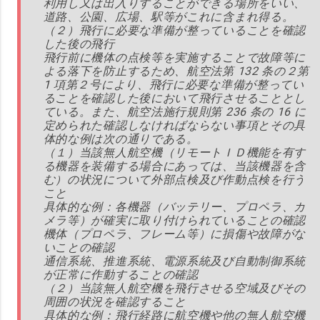
利用し又は出入りすることができる場所をいい、
道路、公園、広場、駅等がこれに含まれ得る。
（２）飛行に必要な準備が整っていることを確認
した後の飛行
飛行前に機体の点検等を実施することで故障等に
よる落下を防止するため、航空法第 132 条の２第
1 項第２号により、飛行に必要な準備が整ってい
ることを確認した後において飛行させることとし
ている。また、航空法施行規則第 236 条の 16 に
定められた確認しなければならない事項とその具
体的な例は次の通りである。
（１）当該無人航空機（リモートＩＤ機能を有す
る機器を装備する場合にあっては、当該機器を含
む）の状況について外部点検及び作動点検を行う
こと
具体的な例：各機器（バッテリー、プロペラ、カ
メラ等）が確実に取り付けられていることの確認
機体（プロペラ、フレーム等）に損傷や故障がな
いことの確認
通信系統、推進系統、電源系統及び自動制御系統
が正常に作動することの確認
（２）当該無人航空機を飛行させる空域及びその
周囲の状況を確認すること
具体的な例：飛行経路に航空機や他の無人航空機