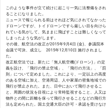
このような事件が立て続けに起こり一気に法整備をされ
ることになりました。
ニュースで報じられる前はそれほど気にされてなかった
ドローンですが、トイドローンですら厳しい目を向けら
れている気がして、気ままに飛ばすことは難しくなって
しまったような気がします。
その後、航空法の改正が2015年9月4日 (金)、参議院本
会議で可決、成立し 2015年12月10日 施行されまし
た。
改正航空法では、新たに「無人航空機(ドローン)」の定
義を設け、「飛行の禁止空域」、「飛行の方法」、「罰
則」について定めました。これにより、一定以上の高度
のある空域に加え、空港周辺、人や家屋の密集地域での
飛行が禁止された。また、日中において飛行させるこ
と、周囲の状況を目視により常時監視すること、人又は
物件との間に距離を保って飛行させることなどの飛行方
法も定められた。国土交通大臣の許可・承認を受けなけ