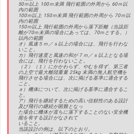
50ｍ以上 100ｍ未満 飛行範囲の外周から 60ｍ以
内の範囲
100ｍ以上 150ｍ未満 飛行範囲の外周から 70ｍ以
内の範囲
150ｍ以上 飛行範囲の外周から落下距離（当該距
離が70ｍ未満の場合にあっては、70ｍとする。）
以内の範囲
オ）風速５ｍ／ｓ以上の場合には、飛行を行わな
いこと。
カ）飛行速度と風速の和が７ｍ／ｓ以上となる場
合には、飛行を行わないこと。
（２）（１）にかかわらず、やむを得ず、第三者
の上空で最大離陸重量 25kg 未満の無人航空機を
飛行させる場合には、次に掲げる基準に適合する
こと。
ａ）機体について、次に掲げる基準に適合するこ
と。
ア）飛行を継続するための高い信頼性のある設計
及び飛行の継続が困難となっ
た場合に機体が直ちに落下することのない安全機
能を有する設計がなされて
いること。
当該設計の例は、以下のとおり。