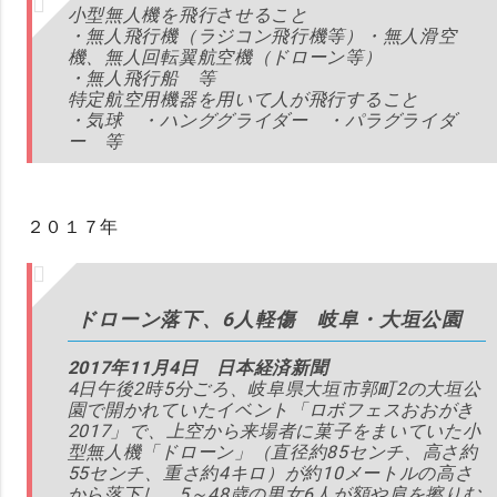
小型無人機を飛行させること
・無人飛行機（ラジコン飛行機等）・無人滑空
機、無人回転翼航空機（ドローン等）
・無人飛行船 等
特定航空用機器を用いて人が飛行すること
・気球 ・ハンググライダー ・パラグライダ
ー 等
２０１７年
ドローン落下、6人軽傷 岐阜・大垣公園
2017年11月4日 日本経済新聞
4日午後2時5分ごろ、岐阜県大垣市郭町2の大垣公
園で開かれていたイベント「ロボフェスおおがき
2017」で、上空から来場者に菓子をまいていた小
型無人機「ドローン」（直径約85センチ、高さ約
55センチ、重さ約4キロ）が約10メートルの高さ
から落下し、5～48歳の男女6人が額や肩を擦りむ