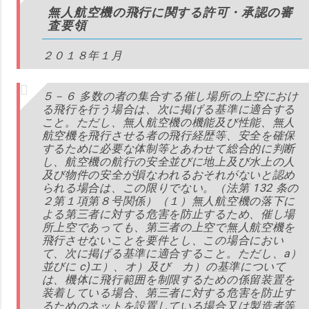
無人航空機の飛行に関する許可・承認の審
査要領
２０１８年１月
５－６ 多数の者の集合する催し場所の上空におけ
る飛行を行う場合は、次に掲げる基準に適合する
こと。ただし、無人航空機の機能及び性能、無人
航空機を飛行させる者の飛行経歴等、安全を確保
するために必要な体制等とあわせて総合的に判断
し、航空機の航行の安全並びに地上及び水上の人
及び物件の安全が損なわれるおそれがないと認め
られる場合は、この限りでない。（法第 132 条の
２第１項第８号関係）（１）無人航空機の落下に
よる第三者に対する危害を防止するため、催し場
所上空であっても、第三者の上空で無人航空機を
飛行させないことを要件とし、この場合におい
て、次に掲げる基準に適合すること。ただし、a）
並びに c)エ）、オ）及び カ）の基準について
は、機体に飛行範囲を制限するための係留装置を
装着している場合、第三者に対する危害を防止す
るためのネットを設置している場合又は製造者等