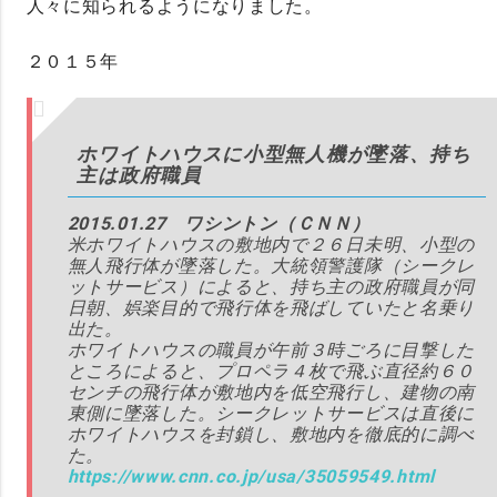
人々に知られるようになりました。
２０１５年
ホワイトハウスに小型無人機が墜落、持ち
主は政府職員
2015.01.27 ワシントン（ＣＮＮ）
米ホワイトハウスの敷地内で２６日未明、小型の
無人飛行体が墜落した。大統領警護隊（シークレ
ットサービス）によると、持ち主の政府職員が同
日朝、娯楽目的で飛行体を飛ばしていたと名乗り
出た。
ホワイトハウスの職員が午前３時ごろに目撃した
ところによると、プロペラ４枚で飛ぶ直径約６０
センチの飛行体が敷地内を低空飛行し、建物の南
東側に墜落した。シークレットサービスは直後に
ホワイトハウスを封鎖し、敷地内を徹底的に調べ
た。
https://www.cnn.co.jp/usa/35059549.html