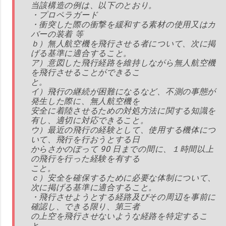
当該構造の例は、以下のとおり。
・プロペラガード
・衝突した際の衝撃を緩和する素材の使用又はカ
バーの装着 等
ｂ）無人航空機を飛行させる者について、次に掲
げる基準に適合すること。
ア）意図した飛行経路を維持しながら無人航空機
を飛行させることができるこ
と。
イ）飛行の継続が困難になるなど、不測の事態が
発生した際に、無人航空機を
安全に着陸させるための対処方法に関する知識を
有し、適切に対応できること。
ウ）最近の飛行の経験として、使用する機体につ
いて、飛行を行おうとする日
からさかのぼって 90 日までの間に、１時間以上
の飛行を行った経験を有する
こと。
ｃ）安全を確保するために必要な体制について、
次に掲げる基準に適合すること。
・飛行させようとする経路及びその周辺を事前に
確認し、できる限り、第三者
の上空を飛行させないような経路を特定するこ
と。