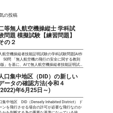
気の投稿
二等無人航空機操縦士 学科試
験問題 模擬試験【練習問題】
その２
人航空機操縦者技能証明試験の学科試験問題[AI作
] 50問 「無人航空機の飛行の安全に関する教則
4版」を基に、AIで無人航空機操縦者技能証明試
の学科試験サンプル問題と同様の形式で試験問題
クイズを作成し、良い問題を厳選しました。 前回
人口集中地区（DID）の新しい
開した物 が好評でしたので、第2弾を作成しまし
データの確認方法(令和４
。 リクエストいただきましたので、 新たに 第3弾
(2022)年6月25日～)
公開しています。 これらの問題は過去の出題問題
予想問題ではなく、実際の学科試験と同じく教則
内容からAIが自動生成したものです。問題の正確
集中地区 DID（Densely Inhabited District） ド
についてはAIによる生成後に人的チェックも加え
ーンを飛行させる場合の許可が必要な飛行なのか
可能な限り確認しております が、 完全性を保証
うかを判断する為の重要な基準になっている統計