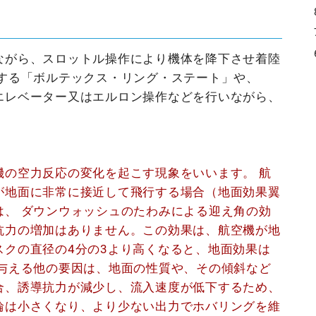
自
と
の
表
垂
に
ま
面
ながら、スロットル操作により機体を降下させ着陸
属書
も
ら
生する「ボルテックス・リング・ステート」や、
い
の
る
エレベーター又はエルロン操作などを行いながら、
他
を
た
と
い
で
え
ルファベ
機の空力反応の変化を起こす現象をいいます。 航
ＶＯ ブラ
が地面に非常に接近して飛行する場合（地面効果翼
ＥＬＴＡ 
は、 ダウンウォッシュのたわみによる迎え角の効
ＯＴ 
ＯＴＥＬ 
抗力の増加はありません。この効果は、
航空機が地
ＬＩＥ
スクの直径の4分の3より高くなると、地面効果は
を与える他の要因は、地面の性質や、その傾斜など
合、誘導抗力が減少し、流入速度が低下するため、
輪は小さくなり、
より少ない出力でホバリングを維