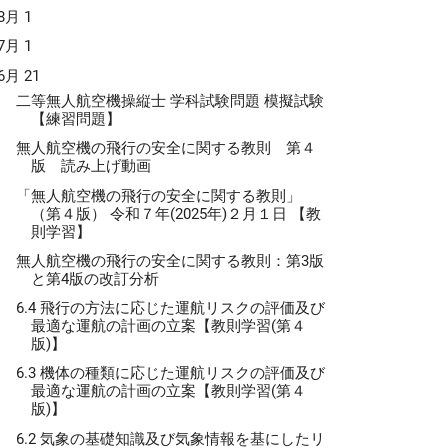
動的に計算します。これらの情報に基づき、衝突
を目的として、定められたアルファベットの通話
8月
1
危険性が検知された場合、航空機乗組員に対して
での置き換えます、航空機や船舶などの通信で主
直方向の回避指示を提示し、安全な飛行を確保し
7月
1
利用されています。また、コールセンターなど対
す。 このシステムは、国際民間航空条約の第10付
できない際の電話での通話の間違いを防ぐために
6月
21
第4巻(ICAO Annex 10, Volume 4)で基準が定め
、利用されているようです。航空業界に関わり合
二等無人航空機操縦士 学科試験問題 模擬試験
れており、日本の電波法施行規則では「航空機局
のある、旅行業界やホテル業界などでも利用され
【練習問題】
無線設備であって、他の航空機の位置、高度その
ことがあるそうです。 このフォネティックコード
無人航空機の飛行の安全に関する教則 第４
の情報を取得し、他の航空機との衝突を防止する
用いると、BとDは「ブラボー」と「デルタ」、M
版 読み上げ動画
めの情報を自動的に表示するもの」と定義されて
Nは「マイク」と「ノベンバー」になりますの
ます。 TCASの動作原理は、適...
「無人航空機の飛行の安全に関する教則」
、発音が似ているアルファベットも間違えずに伝
（第４版） 令和７年(2025年)２月１日 【教
ることが出来ます。 フォネティックコード表 ア
則学習】
ット 読 み Ａ ＡＬＦＡ アルファ Ｂ ＢＲＡ
無人航空機の飛行の安全に関する教則：第3版
ボー Ｃ ＣＨＡＲＬＩＥ チャーリー Ｄ Ｄ
と第4版の改訂分析
デルタ Ｅ ＥＣＨＯ エコー Ｆ ＦＯＸＴＲ
フォックストロット Ｇ ＧＯＬＦ ゴルフ Ｈ Ｈ
6.4 飛行の方法に応じた運航リスクの評価及び
ホテル Ｉ ＩＮＤＩＡ インディア Ｊ ＪＵ
最適な運航の計画の立案【教則学習(第４
版)】
ＴＴ ジュリエット Ｋ ＫＩＬＯ キロ Ｌ ＬＩ
ＭＡ リマ Ｍ ＭＩＫＥ マイク Ｎ ＮＯＶＥＭＢＥＲ...
6.3 機体の種類に応じた運航リスクの評価及び
最適な運航の計画の立案【教則学習(第４
版)】
6.2 気象の基礎知識及び気象情報を基にしたリ