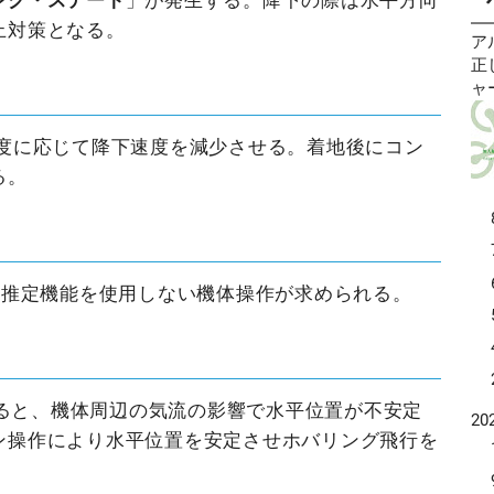
ング・ステート
」が発生する。降下の際は水平方向
な
２
づ
止対策となる。
学
程
装
ア
航
2
航
正
が
（
空
ャ
行
利
す
な
査
同
の
度に応じて降下速度を減少させる。着地後にコン
ス
を
れ
ー
オ
る。
れ
配
の
で
P
ス
フ
度
(
際
で
世
航
置推定機能を使用しない機体操作が求められる。
通
め
触
す
て
ダ
利
ラ
品
す
にすると、機体周辺の気流の影響で水平位置が不安定
電話
20
ン
発
ン操作により水平位置を安定させホバリング飛行を
る
「
が
音