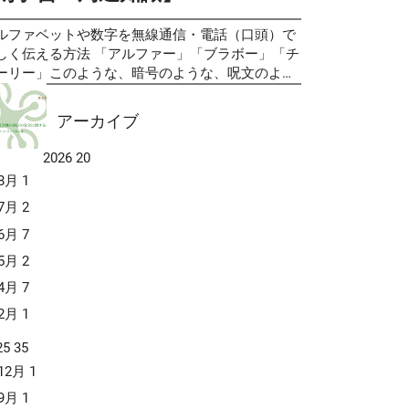
ります。これらの与えられた時間を意識しながら
．AIPデータ配信サービス（標準審査期間／2週間
いたら、お互いのパイロットに警告をしてくれる
習することもコツの一つかも知れません。 無⼈
度） ３．ATIS情報配信サービス（標準審査期間／
置」 という事になります。このシステムは有人の
ルファベットや数字を無線通信・電話（口頭）で
空機操縦士の学科試験のベースになる教則です
週間程度） ４．ATIS情報リクエストサービス
空機に搭載されるシステムですが、今後の無人航
しく伝える方法 「アルファー」「ブラボー」「チ
、これまで、学科試験の内容は「無人航空機の飛
Web API：標準審査期間／2週間程度、ブラウザ：
機の衝突防止を考える上でヒントになると思いま
ーリー」このような、暗号のような、呪文のよう
の安全に関する教則（第３版）」に準拠し...
用審査なし） ５．C-PIREP登録サービス（標準審
。 空中衝突防止装置（TCAS / ACAS）は、航空機
言葉を航空業界では使用されることが比較的多い
期間／3か月程度） ６．C-PIREPリクエストサービ
士の空中衝突(MAC)を防ぐために開発された危険
で耳にする機会があるのではないでしょうか。こ
アーカイブ
（標準審査期間／2週間程度） ７．C-PIREP配信サ
抑える目的で開発されたコンピュータ制御のアビ
は、フォネティックコード(Phonetic Code)と呼ば
ビス（標準審査期間／2週間程度） ８．気象情報
ニクス装置で、「ACAS」と「TCAS」という2つ
るアルファベットや数字を正しく伝える為の工夫
2026
20
信サービス（標準審査期間／2週間程度） ９．
名称で知られています。これらは本質的に同じシ
す。スペリングアルファベットとも呼ばれ、アル
KGリクエストサービス（標準審査期間／2週間程
8月
1
テムを指し、「ACAS」は国際民間航空機関
ァベットにどのような言葉を当てはめるかは、国
） なお、今回提供...
ICAO)で採用され主にヨーロッパで使用される名称
規格として定められています。ですから、通常は
7月
2
ある一方、「TCAS」は米国での呼称です。実運
界どこに行っても通用するものとされています。
6月
7
では米国製のシステムが広く採用されているた
信で使用されるだけでなく、共通の知識として前
、「TCAS」という呼び方が一般的となっていま
5月
2
れなくあられることがありますので、知っておい
。 現在、ほぼ全ての旅客機にはATCトランスポン
損はないと思います。 第一次世界大戦後、音声を
4月
7
ーが装備されており、このシステムはそのATCト
用する双方向無線が開発され、普及する以前、低
2月
1
ンスポンダーのMode-S信号を活用して動作しま
質の長距離電話回線での通信を改善するために、
。具体的には、近接する他の航空機のトランスポ
のスペルアルファベット(Spelling Alphabet)が開
25
35
ダーに質問信号を送信し、その応答信号を受信す
されたました。 アルファベットの「B」ビーと
12月
1
ことで、相手機との方角、接近率、そして相手機
D」ディーや「M」エムと「N」エヌのように、発
Mode-CまたはMode-S装備機の場合は相対高度を
9月
1
が似ているものを聞き間違えることなく伝えるこ