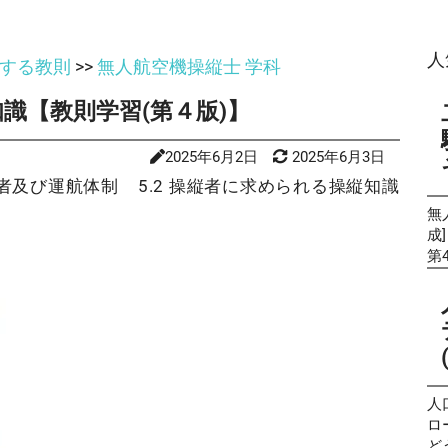
人
する教則
>>
無⼈航空機操縦士 学科
知識【教則学習(第４版)】
2025年6月2日
2025年6月3日
操縦者及び運航体制
5.2 操縦者に求められる操縦知識
無
成
第
験
風
公
た
を
や
の
人口
性
ロ
て
ど