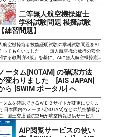
るものではありません ので、あらかじめご了承く
ータの人口集中地区（DID）データが、 2022年6
さい。（問題に不備がありましたら 問い合わせフ
25日から これまで利用していた平成27年版から、
二等無人航空機操縦士
ーム よりご一報いただければ幸いです。） 最新
しい 令和2年版 に、変更になりました。 これまで
学科試験問題 模擬試験
無人航空機の飛行の安全に関する教則 新しくでき
口集中地区でなかった場所でも新たに人口集中地
【練習問題】
無人航空機操縦者技能証明の制度で「一等無人航
とされている場合や、逆にこれまでDID地区であ
機操縦士」「二等無人航空機操縦士」の国家試験
た場所でも除外されている場所など、変更されて
学科の教科書の基になるものです。この教則の内
る場合があるので注意が必要です。 日本の国勢調
人航空機操縦者技能証明試験の学科試験問題をAI
や範囲から試験問題も作られるています。 令和7
において設定される統計上の地区で、 人口密集地
作ってもらいました。 「無人航空機の飛行の安全
(2025年)2月1日に改訂された、 無人航空機の飛行
英語"Densely Inhabited District"の頭文字を取っ
関する教則 第4版」を基に、AIに無人航空機操縦
安全に関する教則（第４版） は以下にリンクしま
「DID」とも呼ばれています。 市区町村の区域内
技能証明試験の学科試験サンプル問題と同様の形
。 無人航空機の飛行の安全に関する教則（第４
人口密度が4,000人/ km² 以上の基本単位区（平成
で試験問題風クイズを作成してもらいました。 こ
ノータム[NOTAM] の確認方法
）
年（1990年）以前は調査区）が互いに隣接して人
らの問題は過去の出題問題や予想問題ではなく、
が変わりました [AIS JAPAN]
ps://www.mlit.go.jp/koku/content/001860311.pdf
が5,000人以上となる地区に設定されます。ただ
際の学科試験と同じく教則の内容からAIが自動生
から [SWIM ポータル] へ
注意！：無人航空機操縦者 技能証明 学科試験の
、空港、港湾、工業地帯、公園など都市的傾向の
したものです。問題の正確性についてはAIによる
験問題は2025年4月17日より、第４版をもとに作
い基本単位区は人口密度が低くても人口集中地区
成後に人的チェックも加えて可能な限り確認して
されるようになりました。 無⼈航空機操縦士の学
含まれています。都市的地域と農村的地域の区分
りますが、完全性を保証するものではありません
ータムを確認できるＷＥＢサイトが変更になりま
試験の受験の為の学習資料としてのご利用 は下記
や、狭義の都市としての市街地の規模を示す指標
で、あらかじめご了承ください。（問題に不備が
た 日本国内のノータム[NOTAM]などの航空情報は
 最新版「第４版」 をご覧ください。 「無人航空
して使用されます。 令和2年の国勢調査の結果に
りましたら 問い合わせフォーム よりご一報いた
在、国土交通省航空局が航空情報提供サービス
の飛行の安全に関する教則」（第４版）令和７年
づく人口集中地区は、国土地理院が提供している
ければ幸いです。） また、複数のAIに同様の指示
イト「 AIS JAPAN - Japan Aeronautical
2025年)２月１日 【教則学習】 学科試験の学習の参
地理院地図」、および政府統計の総合窓口が提供
問題を作成してもらったため、それぞれのAIの特
formation Service Center」
AIP閲覧サービスの使い
にされるのは、以下に作成しています。 無人航空
ている、「地図で見る統計（jSTAT MAP）」を利
や出題傾向の違いも見られるかと思います。そう
tps://aisjapan.mlit.go.jp/ で公開しています。こ