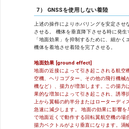
7） GNSSを使用しない着陸
上述の操作によりホバリングを安定させ
させる。 機体を垂直降下させる時に発
「地面効果」を抑制するために、細かく
機体を着地させ着陸を完了させる。
地面効果 [ground effect]
地面の近接によって引き起こされる航空
空機、ヘリコプター、
その他の飛行機械
機など）、揚力が増加
します。
この揚力
果的な増加によって引き起こされ、誘導
上から翼幅の約半分またはローターディ
急速に減少
します。 地面の効果に影響
で
地面近くで動作する回転翼航空機の場
揚力ベクトルがより垂直になります。
渦