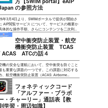
方【SWIM portal】eAIP
の飛行の安全に関する教則 第４版 [読み上げ]
して確認可能です。 情報の内容はは同じですので
た個性の違いも含めて、クイズ感覚でお楽しみい
サービスは、 無料で利用できますが、ユーザー登
Japan の参照方法
tps://youtu.be/BOb9h2-Ylgg 無人航空機の飛行の安
いやすいお好みの物を利用すると良いと思いま
だければと思います。 これらの問題は教則の内容
とログインが必要となっています。 しかし、 令
に関する教則 第４版 読み上げ動画
。 国土地理院 地理院地図 人口集中地区令和２年
解度を確認するツールとして作成しましたが、問
7(2025)年1月10日より 、新しい航空情報共有基盤
tps://www.nomanfrg.com/2025/06/instr4mov.html
総務省統計局) e-Stat 政府統計の総合窓口 地図で見
の質や網羅性を考慮すると、受験対策の一環とし
SWIM （System-Wide Information
026年3月4日より、SWIMポータルで提供が開始さ
人航空機操縦士 学科試験のサンプル問題も公開
統計 (jSTAT MAP) 国土地理院 地理院地図 人
も十分にご活用いただけるレベルに仕上がってい
nagement）」 https://top.swim.mlit.go.jp/swim/
た AIP閲覧サービス について、サービスの概要か
れていますので、一等、二等無人航空機操縦士 学
集中地区令和２年（総務省統計局） 確認方法 人
と考えています。ただし、教則をしっかりと理解
運用（登録）が開始されることに伴い、現行の
具体的な操作手順、さらにコンテンツを二次利用
験 ...
集中地区令和２年 (総務省統計局) 国土地理院 地
ることを前提として、過去問題集や参考書と併用
S-JAPAN（Web)は 2025年2月10日に新サービス開
る際のルールまでをまとめました。 以前の記事「
院地図 人口集中地区令和２年（総務省統計
ていただくことをお勧めします。 好評でしたので
 と共に完全に廃止され、新しいSWIM（スイム）
ータム[NOTAM] の確認方法が変わりました [AIS
空中衝突防止装置・航空
）のキャプチャ
等無人航空機操縦者技能証明試験の学科試験問題
ータルによる情報サービスへと移行します。現在
PAN] から [SWIM ポータル] へ 」でSWIMポータ
機衝突防止装置 TCAS
AI作成]、こちらも参考にしてみてください。 二等
IS JAPANを利用しているユーザーも、この期日ま
全体の概要をご説明しましたが、今回はその中で
/ ACAS ATCの話４
人航空機操縦士 学科試験問題 模擬試験【練習問
に 改めてSWIM（スイム）ポータルへの登録が必
AIPに関わるサービスに絞って詳しく解説しま
】その２ 無⼈航空機操縦士の学科試験は ＜実施
 となります。このSWIMサービスの利用につい
P閲覧サービス は、
法＞ 全国の試験会場のコンピュータを活用する
、当面の間、航空関係者（運航者、空港管理者、
IP（電子版 航空路誌：Aeronautical Information
空機の安全な運航において、空中衝突を防ぐこと
T (Computer Based Testing) ＜形 式＞ 三肢択一
公庁等）による利用とし、一般の方の利用は想定
ublication）をウェブブラウザ上で直接参照・ダウ
最も重要な課題の一つです。この課題に対応する
（一等:70問 二等:50問） ＜試験時間＞ 一等:75分
ていません。と記載されています。 最新のお知ら
ロードできるサービスです。SWIMポータル（
め、航空機衝突防止装置（ACAS: Airborne
等:30分 ＜試験科目＞ 無人航空機に関する規則、
 「【重要なお知らせ】SWIMによる情報サービ
tps://top.swim.mlit.go.jp/swim/ ）のアカウントを
llision Avoidance System / TCAS（ティーキャ
人航空機のシステム、無人航空機の操縦者及び運
の提供開始について」にてご案内しておりました
つ者であれば誰でも利用できます。 推奨ブラウザ
: Traffic Alert Collision Avoidance System）が
フォネティックコード
体制、運航上のリスク管理 上記の要領で実施され
おり、以下の情報サービスについて2026年4月21
le Chrome および Safari です。一般的なIP
発されました。このシステムは、衝突の恐れがあ
「アルファー・ブラボ
す。 従って、1問当りの回答時間は、単純に試験
9:00（日本時間）より提供を開始いたしました。
ットワーク（IPv4/IPv6）によるインターネット接
航空機の存在を操縦士に知らせ、必要に応じて回
ー・チャーリー」通話表【教
間を、問題数で割ると、 一等は一問あたり約64
提供を開始した情報サービス＞ １．デジタルノ
環境であれば利用可能です。
操作を指示する重要な役割を果たしています。 簡
 二等で36秒 で回答しないと間に合わない計算に
タム配信サービス（標準審査期間／2週間程度）
則学習・周辺知識】
に言えば 「ある一定の距離以内に航空機同士が近