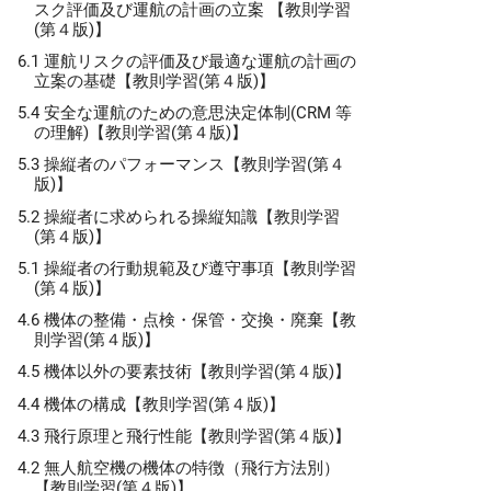
スク評価及び運航の計画の立案 【教則学習
(第４版)】
6.1 運航リスクの評価及び最適な運航の計画の
立案の基礎【教則学習(第４版)】
5.4 安全な運航のための意思決定体制(CRM 等
の理解)【教則学習(第４版)】
5.3 操縦者のパフォーマンス【教則学習(第４
版)】
5.2 操縦者に求められる操縦知識【教則学習
(第４版)】
5.1 操縦者の行動規範及び遵守事項【教則学習
(第４版)】
4.6 機体の整備・点検・保管・交換・廃棄【教
則学習(第４版)】
4.5 機体以外の要素技術【教則学習(第４版)】
4.4 機体の構成【教則学習(第４版)】
4.3 飛行原理と飛行性能【教則学習(第４版)】
4.2 無人航空機の機体の特徴（飛行方法別）
【教則学習(第４版)】