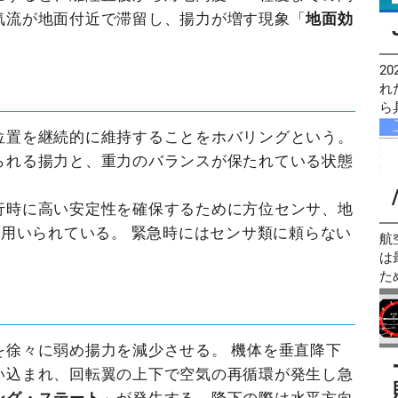
機
用
し
の
気流が地面付近で滞留し、揚力が増す現象「
地面効
ht
使
た
録
全
す
理
和
ht
(
題
「 
2
無
る
て
Ma
れ
さ
口
る
の
ら
科試
口
す
AI
す
位置を継続的に維持することをホバリングという。
理
し
始
ノ
られる揚力と、重力のバランスが保たれている状態
局
二
ポ
JA
[
A
ル
無
で
も
行時に高い安定性を確保するために方位センサ、地
題
要
す。 AIP閲覧サービスとは AI
が用いられている。 緊急時にはセンサ類に頼らない
方
て
eA
航
CB
官
。
P
は
式
し
ン
た
二
せ
ht
Co
無
ス
持
ス）
航
と
は Goog
開
ま
日
を徐々に弱め揚力を減少させる。 機体を垂直降下
ネ
る
時
＜
続
避
い込まれ、回転翼の上下で空気の再循環が発生し急
秒
ー
単