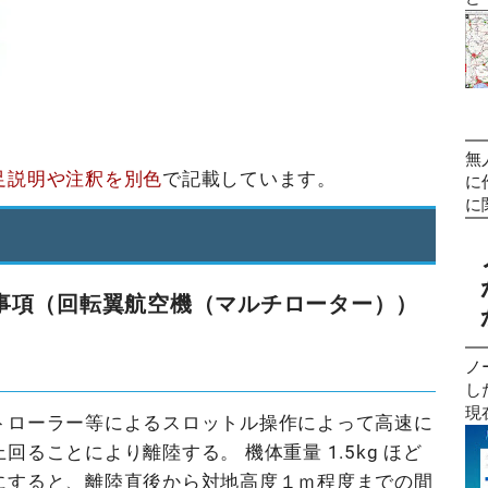
す
デ
だ
月
ォ
新
の
人
た
区
空
っ
の
い
無
足説明や注釈を別色
で記載しています。
容
査
に
年
区の
に
の
て
者
す
で
式
版
2
れ
htt
口
実
き事項（回転翼航空機（マルチローター））
！
し
成
試
強
生
成
に
お
ノ
科
け
の
し
の
と
あ
現
トローラー等によるスロットル操作によって高速に
機
基
だ
WEBサ
ることにより離陸する。 機体重量 1.5kg ほど
(
「
で
In
考
し
性
にすると、離陸直後から対地高度１ｍ程度までの間
ht